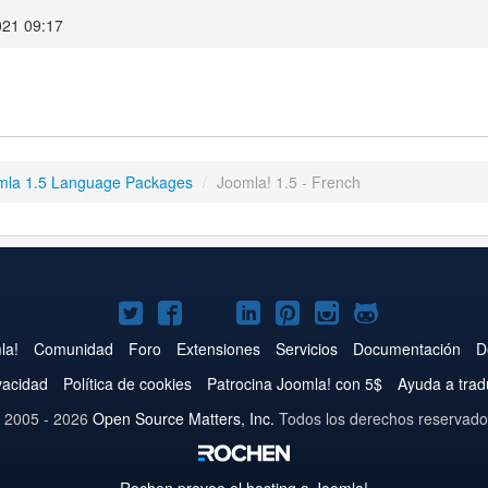
021 09:17
mla 1.5 Language Packages
/
Joomla! 1.5 - French
Joomla!
Joomla!
Joomla!
Joomla!
Joomla!
Joomla!
Joomla!
en
en
en
en
en
en
en
la!
Comunidad
Foro
Extensiones
Servicios
Documentación
D
Twitter
Facebook
YouTube
LinkedIn
Pinterest
Instagram
GitHub
ivacidad
Política de cookies
Patrocina Joomla! con 5$
Ayuda a trad
 2005 - 2026
Open Source Matters, Inc.
Todos los derechos reservado
Rochen provee el hosting a
Joomla!