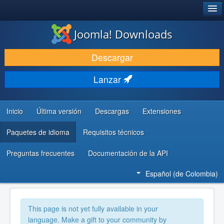
®
JOOMLA!
Joomla! Downloads
DESCARGAR
Descargar
DESCUBRE Y APRENDE
Lanzar
COMUNIDAD Y AYUDA
RECURSOS PARA DESARROLLADORES
Inicio
Última versión
Descargas
Extensiones
Paquetes de idioma
Requisitos técnicos
Preguntas frecuentes
Documentación de la API
Español (de Colombia)
This page is not yet fully available in your
language. Make a gift to your community by