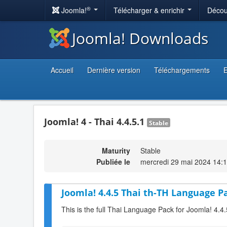
®
Joomla!
Télécharger & enrichir
Décou
Joomla! Downloads
Accueil
Dernière version
Téléchargements
E
Joomla! 4 - Thai 4.4.5.1
Stable
Maturity
Stable
Publiée le
mercredi 29 mai 2024 14:
Joomla! 4.4.5 Thai th-TH Language Pa
This is the full Thai Language Pack for Joomla! 4.4.