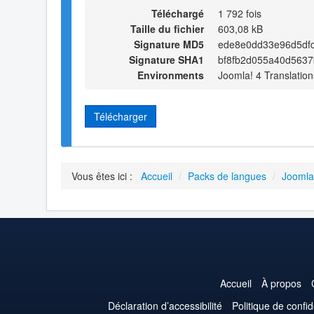
Téléchargé
1 792 fois
Taille du fichier
603,08 kB
Signature MD5
ede8e0dd33e96d5df
Signature SHA1
bf8fb2d055a40d563
Environments
Joomla! 4 Translation
Télécharger
Vous êtes ici :
Accueil
/
Packs de langues
/
Joomla
Accueil
À propos
Déclaration d’accessibilité
Politique de confid