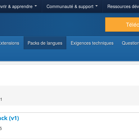
vrir & apprendre
Communauté & support
Ressources dé
Télé
xtensions
Packs de langues
Exigences techniques
Question
11
ck (v1)
5