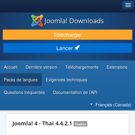
®
JOOMLA!
Joomla! Downloads
TÉLÉCHARGER & ENRICHIR
Télécharger
DÉCOUVRIR & APPRENDRE
Lancer
COMMUNAUTÉ & SUPPORT
RESSOURCES DÉVELOPPEURS
Accueil
Dernière version
Téléchargements
Extensions
Packs de langues
Exigences techniques
Questions fréquentes
Documentation de l’API
Français (Canada)
Joomla! 4 - Thai 4.4.2.1
Stable