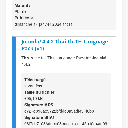
Maturity
Stable
Publiée le
dimanche 14 janvier 2024 11:11
Joomla! 4.4.2 Thai th-TH Language
Pack (v1)
This is the full Thai Language Pack for Joomla!
4.4.2
Téléchargé
2 280 fois
Taille du fichier
605,10 kB
Signature MD5
e727d096ae9722bfdde8a9adf494f6b6
Signature SHA1
03f7cb71086deeb08eecaa1ad145bd0a4ad09