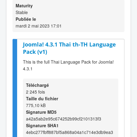
Maturity
Stable
Publiée le
mardi 2 mai 2023 17:01
Joomla! 4.3.1 Thai th-TH Language
Pack (v1)
This is the full Thai Language Pack for Joomla!
4.3.1
Téléchargé
2 245 fois
Taille du fichier
775,10 kB
Signature MD5
a42a5ab2e95c674252b99cf2101313f3
Signature SHA1
4ebc277fbff887bf5a868a04a1c714e3db9ea3