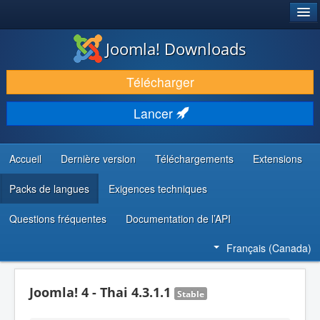
®
JOOMLA!
Joomla! Downloads
TÉLÉCHARGER & ENRICHIR
Télécharger
DÉCOUVRIR & APPRENDRE
Lancer
COMMUNAUTÉ & SUPPORT
RESSOURCES DÉVELOPPEURS
Accueil
Dernière version
Téléchargements
Extensions
Packs de langues
Exigences techniques
Questions fréquentes
Documentation de l’API
Français (Canada)
Joomla! 4 - Thai 4.3.1.1
Stable