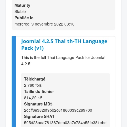
Maturity
Stable
Publiée le
mercredi 9 novembre 2022 03:10
Joomla! 4.2.5 Thai th-TH Language
Pack (v1)
This is the full Thai Language Pack for Joomla!
4.2.5
Téléchargé
2 760 fois
Taille du fichier
814,29 kB
Signature MD5
2dcff6e3829f9bb2c61860039c269700
Signature SHA1
505d28bea781387deb03a7c784a55fe381ebe