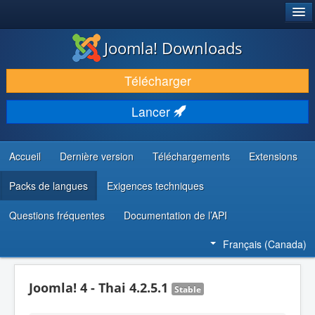
®
JOOMLA!
Joomla! Downloads
TÉLÉCHARGER & ENRICHIR
Télécharger
DÉCOUVRIR & APPRENDRE
Lancer
COMMUNAUTÉ & SUPPORT
RESSOURCES DÉVELOPPEURS
Accueil
Dernière version
Téléchargements
Extensions
Packs de langues
Exigences techniques
Questions fréquentes
Documentation de l’API
Français (Canada)
Joomla! 4 - Thai 4.2.5.1
Stable