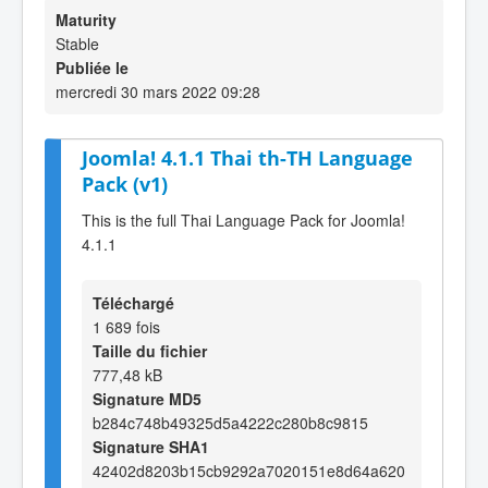
Maturity
Stable
Publiée le
mercredi 30 mars 2022 09:28
Joomla! 4.1.1 Thai th-TH Language
Pack (v1)
This is the full Thai Language Pack for Joomla!
4.1.1
Téléchargé
1 689 fois
Taille du fichier
777,48 kB
Signature MD5
b284c748b49325d5a4222c280b8c9815
Signature SHA1
42402d8203b15cb9292a7020151e8d64a620