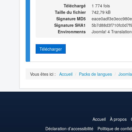
Téléchargé
1 774 fois
Taille du fichier
742,79 kB
Signature MD5
eace0adf3e3ecc980
Signature SHA1
5b7d88d3f710fc0d7f
Environments
Joomla! 4 Translation
Télécharger
Vous êtes ici :
Accueil
/
Packs de langues
/
Joomla
Accueil
À propos
Déclaration d’accessibilité
Politique de confid