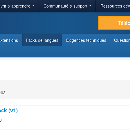
vrir & apprendre
Communauté & support
Ressources dé
Télé
xtensions
Packs de langues
Exigences techniques
Question
:03
ck (v1)
0