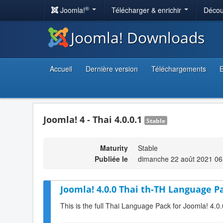
®
Joomla!
Télécharger & enrichir
Décou
Joomla! Downloads
Accueil
Dernière version
Téléchargements
E
Joomla! 4 - Thai 4.0.0.1
Stable
Maturity
Stable
Publiée le
dimanche 22 août 2021 06
Joomla! 4.0.0 Thai th-TH Language Pa
This is the full Thai Language Pack for Joomla! 4.0.