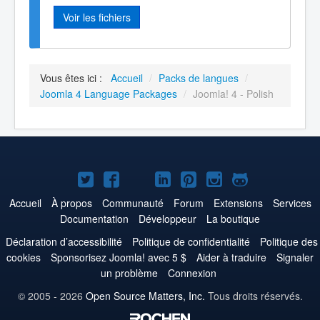
Voir les fichiers
Vous êtes ici :
Accueil
/
Packs de langues
/
Joomla 4 Language Packages
/
Joomla! 4 - Polish
Joomla!
Joomla!
Joomla!
Joomla!
Joomla!
Joomla!
Joomla!
sur
sur
sur
sur
sur
sur
sur
Accueil
À propos
Communauté
Forum
Extensions
Services
Documentation
Développeur
La boutique
Twitter
Facebook
YouTube
LinkedIn
Pinterest
Instagram
GitHub
Déclaration d’accessibilité
Politique de confidentialité
Politique des
cookies
Sponsorisez Joomla! avec 5 $
Aider à traduire
Signaler
un problème
Connexion
© 2005 - 2026
Open Source Matters, Inc.
Tous droits réservés.