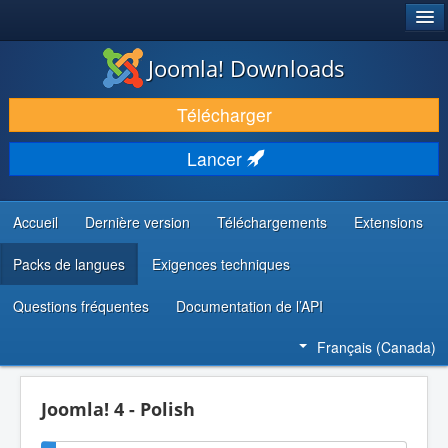
®
JOOMLA!
Joomla! Downloads
TÉLÉCHARGER & ENRICHIR
Télécharger
DÉCOUVRIR & APPRENDRE
Lancer
COMMUNAUTÉ & SUPPORT
RESSOURCES DÉVELOPPEURS
Accueil
Dernière version
Téléchargements
Extensions
Packs de langues
Exigences techniques
Questions fréquentes
Documentation de l’API
Français (Canada)
Joomla! 4 - Polish