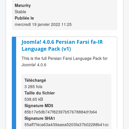
Maturity
Stable
Publiée le
mercredi 19 janvier 2022 11:25
Joomla! 4.0.6 Persian Farsi fa-IR
Language Pack (v1)
This is the full Persian Farsi Language Pack for
Joomla! 4.0.6
Téléchargé
3 285 fois
Taille du fichier
538,65 kB
Signature MD5
85b17e5db747f82397b57678884d1b64
Signature SHA1
55aff7f4ca63a439aaea5203fa37b02288b41cc