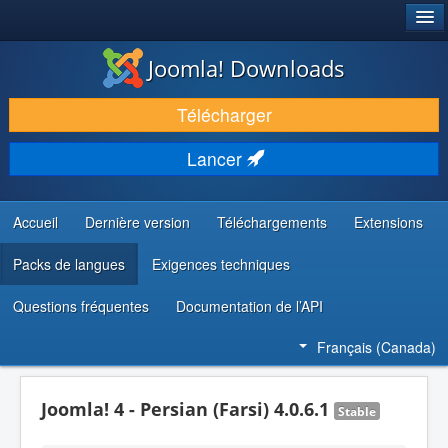
®
JOOMLA!
Joomla! Downloads
TÉLÉCHARGER & ENRICHIR
Télécharger
DÉCOUVRIR & APPRENDRE
Lancer
COMMUNAUTÉ & SUPPORT
RESSOURCES DÉVELOPPEURS
Accueil
Dernière version
Téléchargements
Extensions
Packs de langues
Exigences techniques
Questions fréquentes
Documentation de l’API
Français (Canada)
Joomla! 4 - Persian (Farsi) 4.0.6.1
Stable