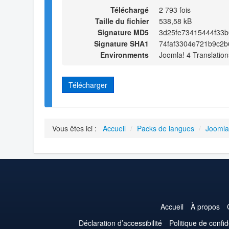
Téléchargé
2 793 fois
Taille du fichier
538,58 kB
Signature MD5
3d25fe73415444f33b
Signature SHA1
74faf3304e721b9c2
Environments
Joomla! 4 Translation
Télécharger
Vous êtes ici :
Accueil
/
Packs de langues
/
Joomla
Accueil
À propos
Déclaration d’accessibilité
Politique de confid