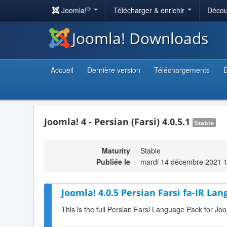
®
Joomla!
Télécharger & enrichir
Décou
Joomla! Downloads
Accueil
Dernière version
Téléchargements
E
Joomla! 4 - Persian (Farsi) 4.0.5.1
Stable
Maturity
Stable
Publiée le
mardi 14 décembre 2021 
Joomla! 4.0.5 Persian Farsi fa-IR Lan
This is the full Persian Farsi Language Pack for Joo