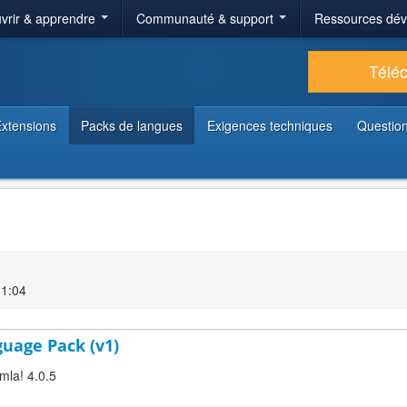
vrir & apprendre
Communauté & support
Ressources dé
Télé
xtensions
Packs de langues
Exigences techniques
Question
11:04
guage Pack (v1)
mla! 4.0.5