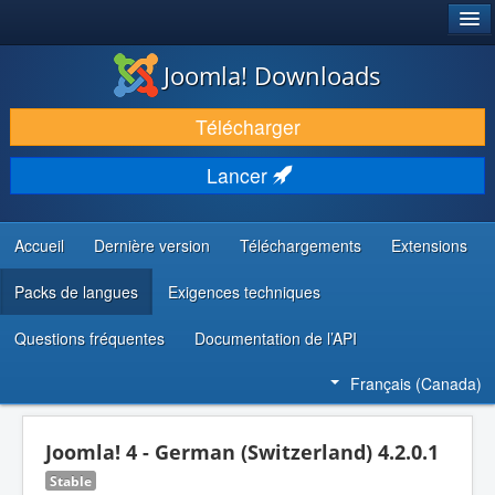
®
JOOMLA!
Joomla! Downloads
TÉLÉCHARGER & ENRICHIR
Télécharger
DÉCOUVRIR & APPRENDRE
Lancer
COMMUNAUTÉ & SUPPORT
RESSOURCES DÉVELOPPEURS
Accueil
Dernière version
Téléchargements
Extensions
Packs de langues
Exigences techniques
Questions fréquentes
Documentation de l’API
Français (Canada)
Joomla! 4 - German (Switzerland) 4.2.0.1
Stable