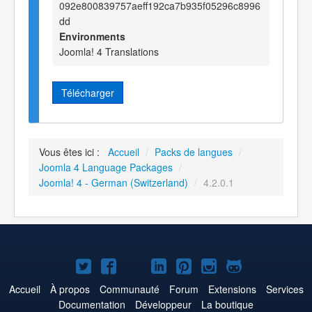
092e800839757aeff192ca7b935f05296c8996
dd
Environments
Joomla! 4 Translations
Télécharger
Vous êtes ici :
Accueil
/
Packs de langues
/
Joomla 4 Language Packages
/
Joomla! 4 - German (Switzerland)
/
4.2.0.1
Joomla!
Joomla!
Joomla!
Joomla!
Joomla!
Joomla!
Joomla!
sur
sur
sur
sur
sur
sur
sur
Accueil
À propos
Communauté
Forum
Extensions
Services
Documentation
Développeur
La boutique
Twitter
Facebook
YouTube
LinkedIn
Pinterest
Instagram
GitHub