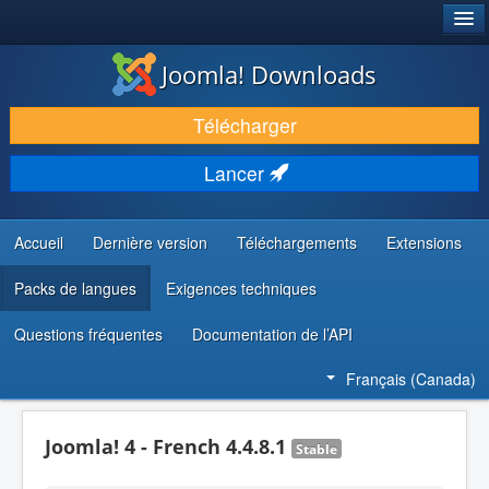
®
JOOMLA!
Joomla! Downloads
TÉLÉCHARGER & ENRICHIR
Télécharger
DÉCOUVRIR & APPRENDRE
Lancer
COMMUNAUTÉ & SUPPORT
RESSOURCES DÉVELOPPEURS
Accueil
Dernière version
Téléchargements
Extensions
Packs de langues
Exigences techniques
Questions fréquentes
Documentation de l’API
Français (Canada)
Joomla! 4 - French 4.4.8.1
Stable