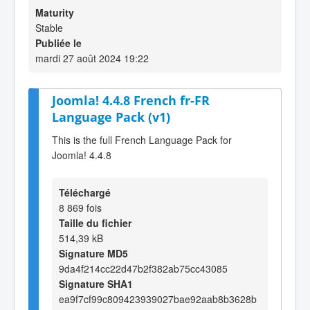
Maturity
Stable
Publiée le
mardi 27 août 2024 19:22
Joomla! 4.4.8 French fr-FR
Language Pack (v1)
This is the full French Language Pack for
Joomla! 4.4.8
Téléchargé
8 869 fois
Taille du fichier
514,39 kB
Signature MD5
9da4f214cc22d47b2f382ab75cc43085
Signature SHA1
ea9f7cf99c809423939027bae92aab8b3628b