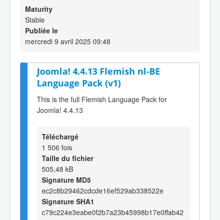
Maturity
Stable
Publiée le
mercredi 9 avril 2025 09:48
Joomla! 4.4.13 Flemish nl-BE
Language Pack (v1)
This is the full Flemish Language Pack for
Joomla! 4.4.13
Téléchargé
1 506 fois
Taille du fichier
505,48 kB
Signature MD5
ec2c8b29462cdcde16ef529ab338522e
Signature SHA1
c79c224e3eabe0f2b7a23b45998b17e0ffab42