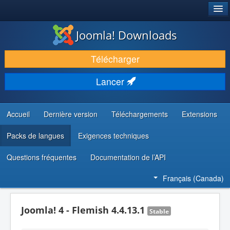
®
JOOMLA!
Joomla! Downloads
TÉLÉCHARGER & ENRICHIR
Télécharger
DÉCOUVRIR & APPRENDRE
Lancer
COMMUNAUTÉ & SUPPORT
RESSOURCES DÉVELOPPEURS
Accueil
Dernière version
Téléchargements
Extensions
Packs de langues
Exigences techniques
Questions fréquentes
Documentation de l’API
Français (Canada)
Joomla! 4 - Flemish 4.4.13.1
Stable