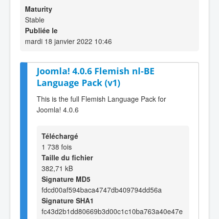
Maturity
Stable
Publiée le
mardi 18 janvier 2022 10:46
Joomla! 4.0.6 Flemish nl-BE
Language Pack (v1)
This is the full Flemish Language Pack for
Joomla! 4.0.6
Téléchargé
1 738 fois
Taille du fichier
382,71 kB
Signature MD5
fdcd00af594baca4747db409794dd56a
Signature SHA1
fc43d2b1dd80669b3d00c1c10ba763a40e47e