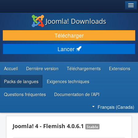
®
JOOMLA!
Joomla! Downloads
TÉLÉCHARGER & ENRICHIR
Télécharger
DÉCOUVRIR & APPRENDRE
Lancer
COMMUNAUTÉ & SUPPORT
RESSOURCES DÉVELOPPEURS
Accueil
Dernière version
Téléchargements
Extensions
Packs de langues
Exigences techniques
Questions fréquentes
Documentation de l’API
Français (Canada)
Joomla! 4 - Flemish 4.0.6.1
Stable