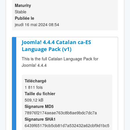
Maturity
Stable
Publiée le
jeudi 16 mai 2024 08:54
Joomla! 4.4.4 Catalan ca-ES
Language Pack (v1)
This is the full Catalan Language Pack for
Joomla! 4.4.4
Téléchargé
1 811 fois
Taille du fichier
509,12 kB
Signature MD5
78976f2174aeae763c8b8ae9bdc7dc7a
Signature SHA1
6439f65179cb5cb81d7a532432a62cbf9d1bc5