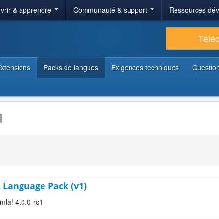
vrir & apprendre
Communauté & support
Ressources dé
Télé
xtensions
Packs de langues
Exigences techniques
Question
e
A Language Pack (v1)
mla! 4.0.0-rc1