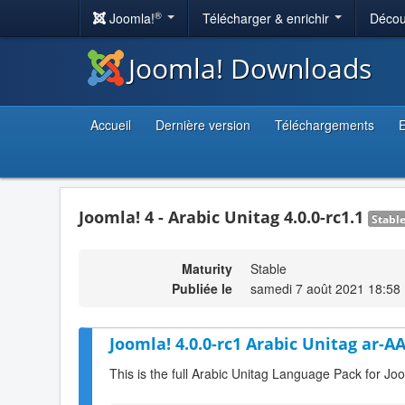
®
Joomla!
Télécharger & enrichir
Décou
Joomla! Downloads
Accueil
Dernière version
Téléchargements
E
Joomla! 4 - Arabic Unitag 4.0.0-rc1.1
Stabl
Maturity
Stable
Publiée le
samedi 7 août 2021 18:58
Joomla! 4.0.0-rc1 Arabic Unitag ar-A
This is the full Arabic Unitag Language Pack for Joo