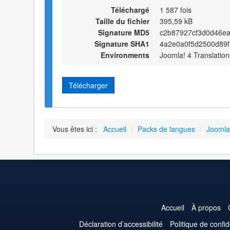
Téléchargé
1 587 fois
Taille du fichier
395,59 kB
Signature MD5
c2b87927cf3d0d46ea
Signature SHA1
4a2e0a0f5d2500d89
Environments
Joomla! 4 Translation
Télécharger
Vous êtes ici :
Accueil
/
Packs de langues
/
Joomla
Accueil
À propos
Déclaration d’accessibilité
Politique de confid