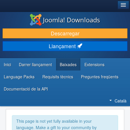
®
JOOMLA!
Joomla! Downloads
DESCARREGA & AMPLIA
Descarregar
DESCOBRIR & APRENDRE
Llançament
COMUNITAT & SUPORT
RECURSOS PER DESENVOLUPADORS/ES
Inici
Darrer llançament
Baixades
Extensions
Language Packs
Requisits tècnics
Preguntes freqüents
Documentació de la API
Català
This page is not yet fully available in your
language. Make a gift to your community by