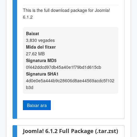
This is the full download package for Joomla!
6.1.2
Baixat
3,830 vegades
Mida del fitxer
27.62 MB
Signatura MD5
0f442ddcd97db45a40e1f79bd1d615cb
Signatura SHA1
4d0e0e5a444b9c28606d8ae44569acdc5f102
b3d
Baixar ara
Joomla! 6.1.2 Full Package (.tar.zst)