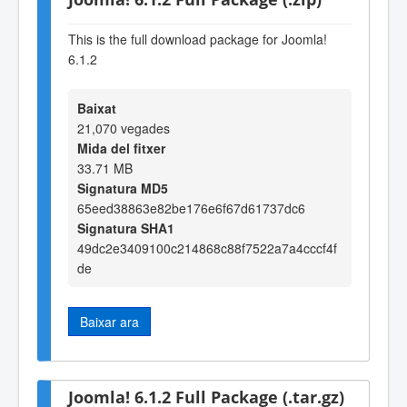
This is the full download package for Joomla!
6.1.2
Baixat
21,070 vegades
Mida del fitxer
33.71 MB
Signatura MD5
65eed38863e82be176e6f67d61737dc6
Signatura SHA1
49dc2e3409100c214868c88f7522a7a4cccf4f
de
Baixar ara
Joomla! 6.1.2 Full Package (.tar.gz)