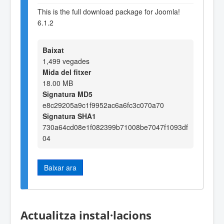
This is the full download package for Joomla!
6.1.2
Baixat
1,499 vegades
Mida del fitxer
18.00 MB
Signatura MD5
e8c29205a9c1f9952ac6a6fc3c070a70
Signatura SHA1
730a64cd08e1f082399b71008be7047f1093df
04
Baixar ara
Actualitza instal·lacions