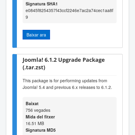
Signatura SHA1
e0845f8254357f43ccf2246e7ac2a74cec1aa8f
9
Baixar ara
Joomla! 6.1.2 Upgrade Package
(.tar.zst)
This package is for performing updates from
Joomla! 5.4 and previous 6.x releases to 6.1.2.
Baixat
756 vegades
Mida del fitxer
16.51 MB
Signatura MD5