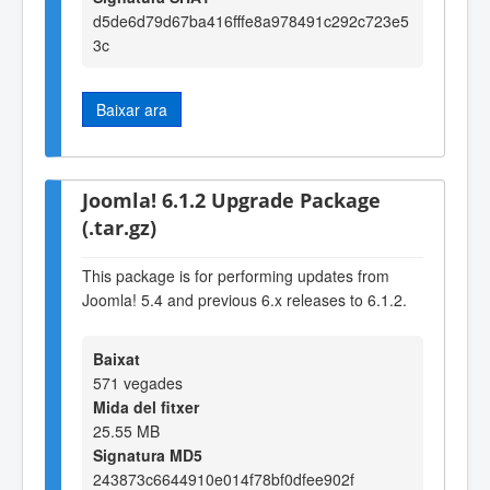
d5de6d79d67ba416fffe8a978491c292c723e5
3c
Baixar ara
Joomla! 6.1.2 Upgrade Package
(.tar.gz)
This package is for performing updates from
Joomla! 5.4 and previous 6.x releases to 6.1.2.
Baixat
571 vegades
Mida del fitxer
25.55 MB
Signatura MD5
243873c6644910e014f78bf0dfee902f