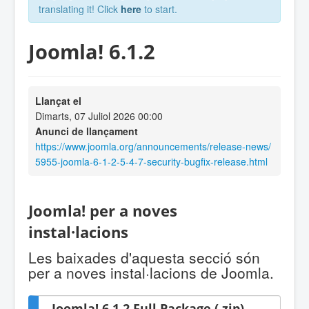
translating it! Click
here
to start.
Joomla! 6.1.2
Llançat el
Dimarts, 07 Juliol 2026 00:00
Anunci de llançament
https://www.joomla.org/announcements/release-news/
5955-joomla-6-1-2-5-4-7-security-bugfix-release.html
Joomla! per a noves
instal·lacions
Les baixades d'aquesta secció són
per a noves instal·lacions de Joomla.
Joomla! 6.1.2 Full Package (.zip)