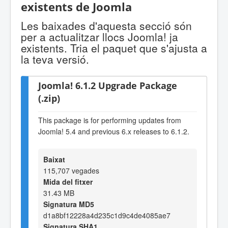
existents de Joomla
Les baixades d'aquesta secció són
per a actualitzar llocs Joomla! ja
existents. Tria el paquet que s'ajusta a
la teva versió.
Joomla! 6.1.2 Upgrade Package
(.zip)
This package is for performing updates from
Joomla! 5.4 and previous 6.x releases to 6.1.2.
Baixat
115,707 vegades
Mida del fitxer
31.43 MB
Signatura MD5
d1a8bf12228a4d235c1d9c4de4085ae7
Signatura SHA1