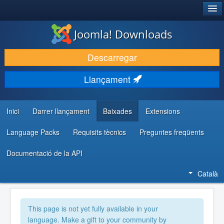
®
JOOMLA!
Joomla! Downloads
DESCARREGA & AMPLIA
Descarregar
DESCOBRIR & APRENDRE
Llançament
COMUNITAT & SUPORT
RECURSOS PER DESENVOLUPADORS/ES
Inici
Darrer llançament
Baixades
Extensions
Language Packs
Requisits tècnics
Preguntes freqüents
Documentació de la API
Català
This page is not yet fully available in your
language. Make a gift to your community by