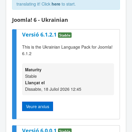
translating it! Click
here
to start.
Joomla! 6 - Ukrainian
Versió 6.1.2.1
Stable
This is the Ukrainian Language Pack for Joomla!
6.1.2
Maturity
Stable
Llançat el
Dissabte, 18 Juliol 2026 12:45
Veure arxius
Versió 6.0.0.1
Stable