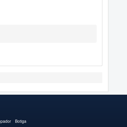
upador
Botiga