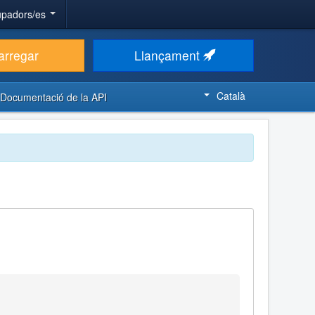
upadors/es
arregar
Llançament
Català
Documentació de la API