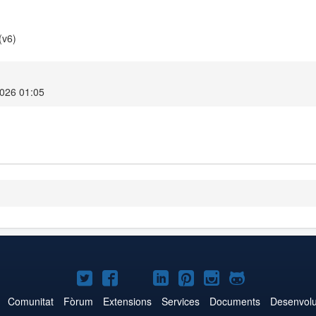
(v6)
2026 01:05
Joomla!
Joomla!
Joomla!
Joomla!
Joomla!
Joomla!
Joomla!
a
a
a
a
a
a
a
Comunitat
Fòrum
Extensions
Services
Documents
Desenvol