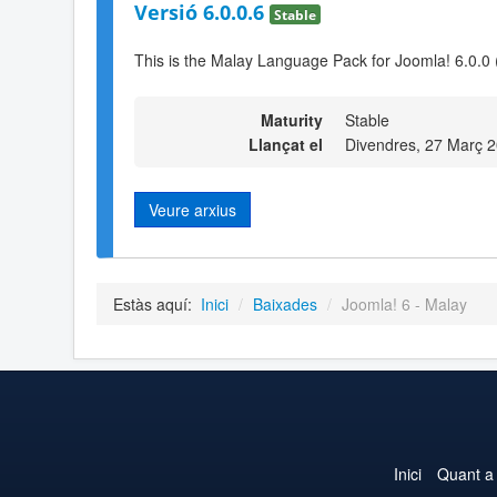
Versió 6.0.0.6
Stable
This is the Malay Language Pack for Joomla! 6.0.0 
Maturity
Stable
Llançat el
Divendres, 27 Març 
Veure arxius
Estàs aquí:
Inici
/
Baixades
/
Joomla! 6 - Malay
Inici
Quant a