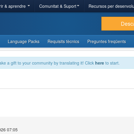
ir & aprendre
Comunitat & Suport
Recursos per desenvol
Desc
Language Packs
Requisits tècnics
Preguntes freqüents
ake a gift to your community by translating it! Click
here
to start.
2026 07:05