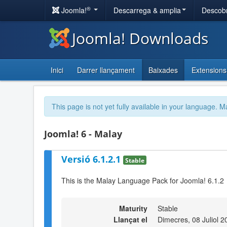
®
Joomla!
Descarrega & amplia
Descobr
Joomla! Downloads
Inici
Darrer llançament
Baixades
Extensions
This page is not yet fully available in your language. M
Joomla! 6 - Malay
Versió 6.1.2.1
Stable
This is the Malay Language Pack for Joomla! 6.1.2
Maturity
Stable
Llançat el
Dimecres, 08 Juliol 