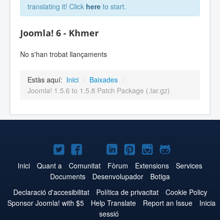
translating it! Click
here
to start.
Joomla! 6 - Khmer
No s'han trobat llançaments
Estàs aquí:
Inici
/
Baixades
/
Joomla! 1.5.6 to 1.5.8 Patch Package (.tar.gz)
Joomla!
Joomla!
Joomla!
Joomla!
Joomla!
Joomla!
Joomla!
a
a
a
a
a
a
a
Inici
Quant a
Comunitat
Fòrum
Extensions
Services
Documents
Desenvolupador
Botiga
Twitter
Facebook
YouTube
LinkedIn
Pinterest
Instagram
GitHub
Declaració d'accesibilitat
Política de privacitat
Cookie Policy
Sponsor Joomla! with $5
Help Translate
Report an Issue
Inicia
sessió