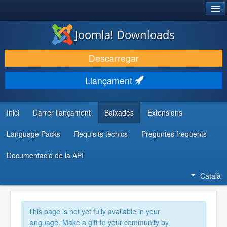
®
JOOMLA!
Joomla! Downloads
DESCARREGA & AMPLIA
Descarregar
DESCOBRIR & APRENDRE
Llançament
COMUNITAT & SUPORT
RECURSOS PER DESENVOLUPADORS/ES
Inici
Darrer llançament
Baixades
Extensions
Language Packs
Requisits tècnics
Preguntes freqüents
Documentació de la API
Català
This page is not yet fully available in your
language. Make a gift to your community by