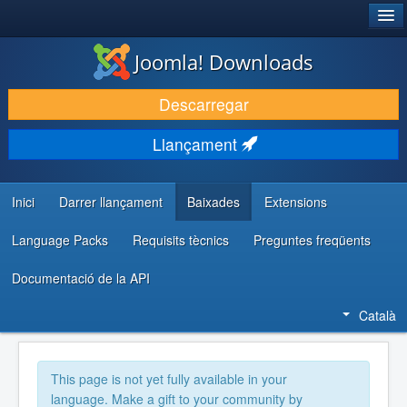
®
JOOMLA!
Joomla! Downloads
DESCARREGA & AMPLIA
Descarregar
DESCOBRIR & APRENDRE
Llançament
COMUNITAT & SUPORT
RECURSOS PER DESENVOLUPADORS/ES
Inici
Darrer llançament
Baixades
Extensions
Language Packs
Requisits tècnics
Preguntes freqüents
Documentació de la API
Català
This page is not yet fully available in your
language. Make a gift to your community by