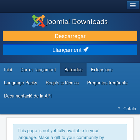
®
JOOMLA!
Joomla! Downloads
DESCARREGA & AMPLIA
Descarregar
DESCOBRIR & APRENDRE
Llançament
COMUNITAT & SUPORT
RECURSOS PER DESENVOLUPADORS/ES
Inici
Darrer llançament
Baixades
Extensions
Language Packs
Requisits tècnics
Preguntes freqüents
Documentació de la API
Català
This page is not yet fully available in your
language. Make a gift to your community by