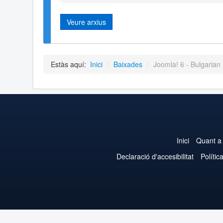
Veure arxius
Estàs aquí:
Inici
/
Baixades
/
Joomla! 6 - Bulgarian
Inici
Quant a
Declaració d'accesibilitat
Polític