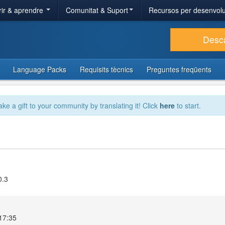
ir & aprendre
Comunitat & Suport
Recursos per desenvol
Desc
Language Packs
Requisits tècnics
Preguntes freqüents
ake a gift to your community by translating it! Click
here
to start.
0.3
 17:35