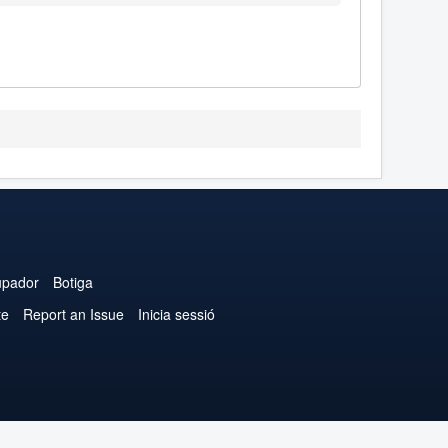
upador
Botiga
te
Report an Issue
Inicia sessió