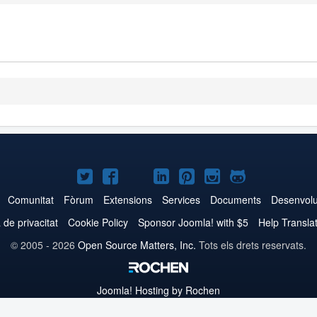
Joomla!
Joomla!
Joomla!
Joomla!
Joomla!
Joomla!
Joomla!
a
a
a
a
a
a
a
Comunitat
Fòrum
Extensions
Services
Documents
Desenvol
Twitter
Facebook
YouTube
LinkedIn
Pinterest
Instagram
GitHub
a de privacitat
Cookie Policy
Sponsor Joomla! with $5
Help Transla
© 2005 - 2026
Open Source Matters, Inc.
Tots els drets reservats.
Joomla!
Hosting by Rochen