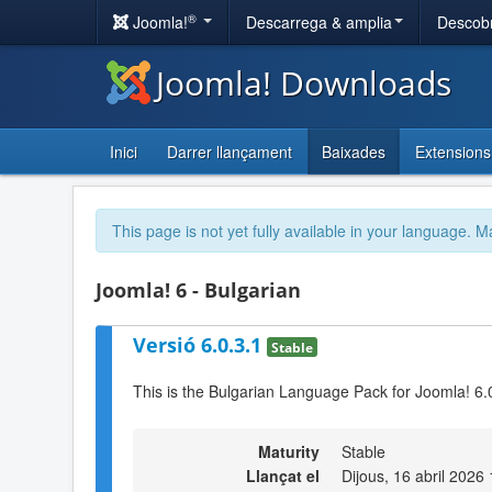
®
Joomla!
Descarrega & amplia
Descobr
Joomla! Downloads
Inici
Darrer llançament
Baixades
Extensions
This page is not yet fully available in your language. M
Joomla! 6 - Bulgarian
Versió 6.0.3.1
Stable
This is the Bulgarian Language Pack for Joomla! 6.
Maturity
Stable
Llançat el
Dijous, 16 abril 2026