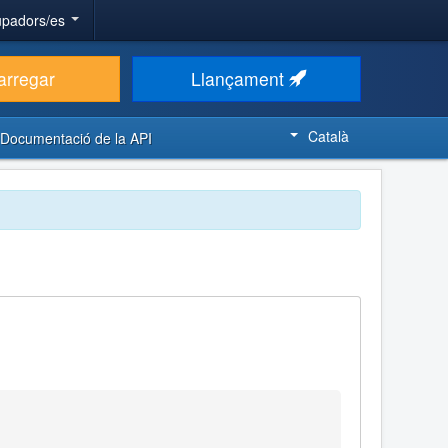
upadors/es
arregar
Llançament
Català
Documentació de la API