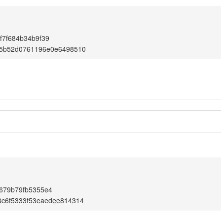
f7f684b34b9f39
15b52d0761196e0e6498510
679b79fb5355e4
8c6f5333f53eaedee814314