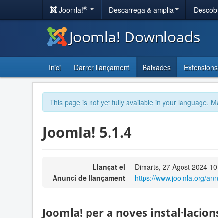
®
Joomla!
Descarrega & amplia
Descobr
Joomla! Downloads
Inici
Darrer llançament
Baixades
Extensions
This page is not yet fully available in your language. M
Joomla! 5.1.4
Llançat el
Dimarts, 27 Agost 2024 10
Anunci de llançament
https://www.joomla.org/an
Joomla! per a noves instal·lacion