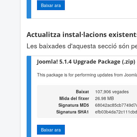
Baixar ara
Actualitza instal·lacions existen
Les baixades d'aquesta secció són per 
Joomla! 5.1.4 Upgrade Package (.zip)
This package is for performing updates from Joomla!
Baixat
107,906 vegades
Mida del fitxer
26.98 MB
Signatura MD5
68042ac85cb7749d7
Signatura SHA1
efb03b4da72c111cb
Baixar ara