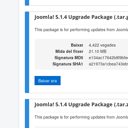
Joomla! 5.1.4 Upgrade Package (.tar.
This package is for performing updates from Joomla!
Baixat
4,422 vegades
Mida del fitxer
21.10 MB
Signatura MD5
e134ac17642b8f9bfe
Signatura SHA1
a21973a1cbea743eb
Baixar ara
Joomla! 5.1.4 Upgrade Package (.tar.z
This package is for performing updates from Joomla!