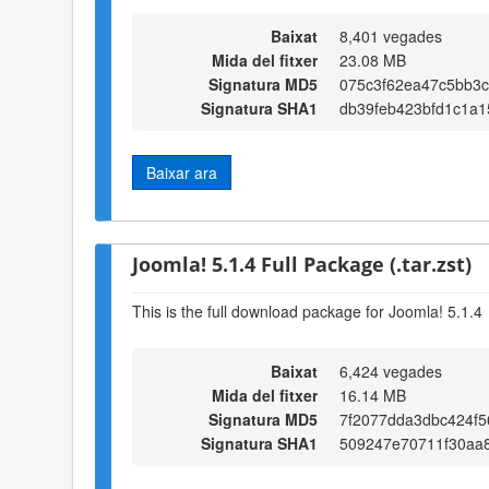
Baixat
8,401 vegades
Mida del fitxer
23.08 MB
Signatura MD5
075c3f62ea47c5bb3c
Signatura SHA1
db39feb423bfd1c1a
Baixar ara
Joomla! 5.1.4 Full Package (.tar.zst)
This is the full download package for Joomla! 5.1.4
Baixat
6,424 vegades
Mida del fitxer
16.14 MB
Signatura MD5
7f2077dda3dbc424f5
Signatura SHA1
509247e70711f30aa