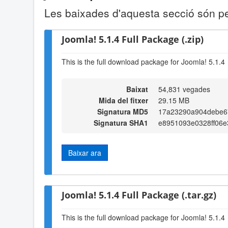
Les baixades d'aquesta secció són pe
Joomla! 5.1.4 Full Package (.zip)
This is the full download package for Joomla! 5.1.4
Baixat
54,831 vegades
Mida del fitxer
29.15 MB
Signatura MD5
17a23290a904debe6
Signatura SHA1
e8951093e0328ff06e
Baixar ara
Joomla! 5.1.4 Full Package (.tar.gz)
This is the full download package for Joomla! 5.1.4