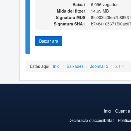
Baixat
6,096 vegades
Mida del fitxer
14.69 MB
Signatura MD5
8fc003cf3fea7b8893
Signatura SHA1
b7484165671f90ac0
Baixar ara
Estàs aquí:
Inici
/
Baixades
/
Joomla! 5
/
5.1.4
Inici
Quant a
Declaració d'accesibilitat
Polític