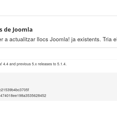
ts de Joomla
a actualitzar llocs Joomla! ja existents. Tria e
 4.4 and previous 5.x releases to 5.1.4.
c21539b4bc3705f
d474018ee198a3535628452