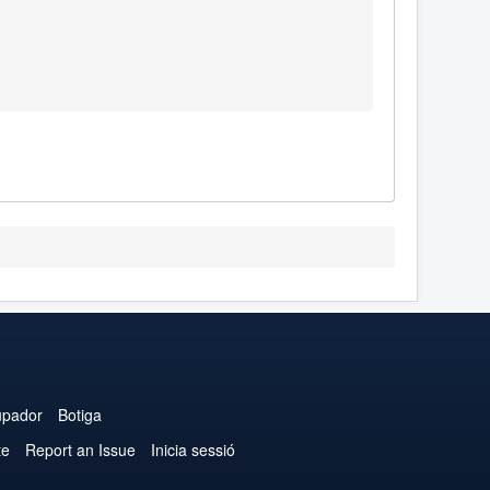
upador
Botiga
te
Report an Issue
Inicia sessió