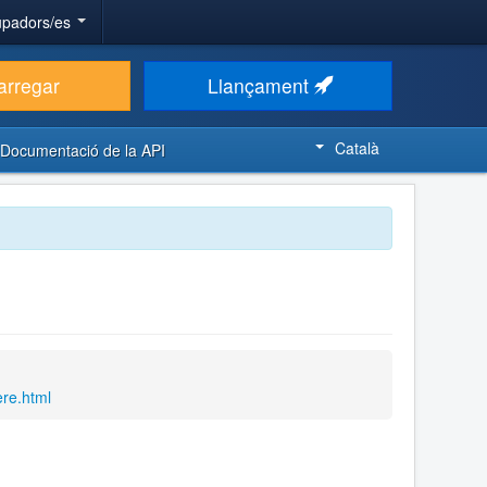
upadors/es
arregar
Llançament
Català
Documentació de la API
re.html