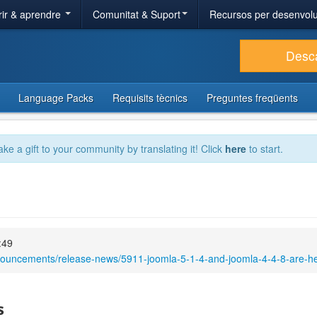
ir & aprendre
Comunitat & Suport
Recursos per desenvol
Desc
Language Packs
Requisits tècnics
Preguntes freqüents
ake a gift to your community by translating it! Click
here
to start.
:49
nouncements/release-news/5911-joomla-5-1-4-and-joomla-4-4-8-are-he
s