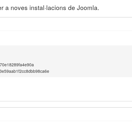
r a noves instal·lacions de Joomla.
70e18289fa4e90a
3e59aab1f2cc8dbb98ca6e