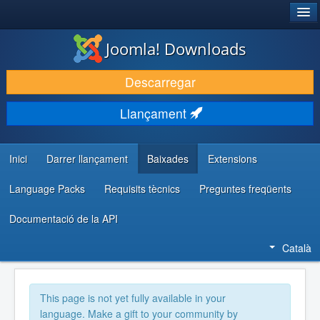
®
JOOMLA!
Joomla! Downloads
DESCARREGA & AMPLIA
Descarregar
DESCOBRIR & APRENDRE
Llançament
COMUNITAT & SUPORT
RECURSOS PER DESENVOLUPADORS/ES
Inici
Darrer llançament
Baixades
Extensions
Language Packs
Requisits tècnics
Preguntes freqüents
Documentació de la API
Català
This page is not yet fully available in your
language. Make a gift to your community by