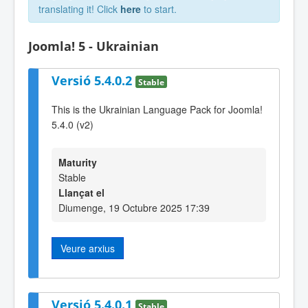
translating it! Click
here
to start.
Joomla! 5 - Ukrainian
Versió 5.4.0.2
Stable
This is the Ukrainian Language Pack for Joomla!
5.4.0 (v2)
Maturity
Stable
Llançat el
Diumenge, 19 Octubre 2025 17:39
Veure arxius
Versió 5.4.0.1
Stable