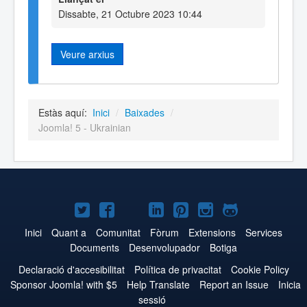
Dissabte, 21 Octubre 2023 10:44
Veure arxius
Estàs aquí:
Inici
/
Baixades
/
Joomla! 5 - Ukrainian
Joomla!
Joomla!
Joomla!
Joomla!
Joomla!
Joomla!
Joomla!
a
a
a
a
a
a
a
Inici
Quant a
Comunitat
Fòrum
Extensions
Services
Documents
Desenvolupador
Botiga
Twitter
Facebook
YouTube
LinkedIn
Pinterest
Instagram
GitHub
Declaració d'accesibilitat
Política de privacitat
Cookie Policy
Sponsor Joomla! with $5
Help Translate
Report an Issue
Inicia
sessió