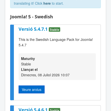
translating it! Click
here
to start.
Joomla! 5 - Swedish
Versió 5.4.7.1
Stable
This is the Swedish Language Pack for Joomla!
5.4.7
Maturity
Stable
Llançat el
Dimecres, 08 Juliol 2026 10:07
Veure arxius
Versió 5.4.6.1
Stable