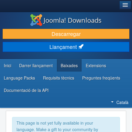
®
JOOMLA!
Joomla! Downloads
DESCARREGA & AMPLIA
Descarregar
DESCOBRIR & APRENDRE
Llançament
COMUNITAT & SUPORT
RECURSOS PER DESENVOLUPADORS/ES
Inici
Darrer llançament
Baixades
Extensions
Language Packs
Requisits tècnics
Preguntes freqüents
Documentació de la API
Català
This page is not yet fully available in your
language. Make a gift to your community by