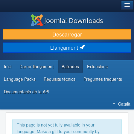
®
JOOMLA!
Joomla! Downloads
DESCARREGA & AMPLIA
Descarregar
DESCOBRIR & APRENDRE
Llançament
COMUNITAT & SUPORT
RECURSOS PER DESENVOLUPADORS/ES
Inici
Darrer llançament
Baixades
Extensions
Language Packs
Requisits tècnics
Preguntes freqüents
Documentació de la API
Català
This page is not yet fully available in your
language. Make a gift to your community by