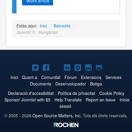
Veure arxius
Estàs aquí:
Inici
/
Baixades
/
Joomla! 5 - Hungarian
Joomla!
Joomla!
Joomla!
Joomla!
Joomla!
Joomla!
Joomla!
a
a
a
a
a
a
a
Inici
Quant a
Comunitat
Fòrum
Extensions
Services
Documents
Desenvolupador
Botiga
Twitter
Facebook
YouTube
LinkedIn
Pinterest
Instagram
GitHub
Declaració d'accesibilitat
Política de privacitat
Cookie Policy
Sponsor Joomla! with $5
Help Translate
Report an Issue
Inicia
sessió
© 2005 - 2026
Open Source Matters, Inc.
Tots els drets reservats.