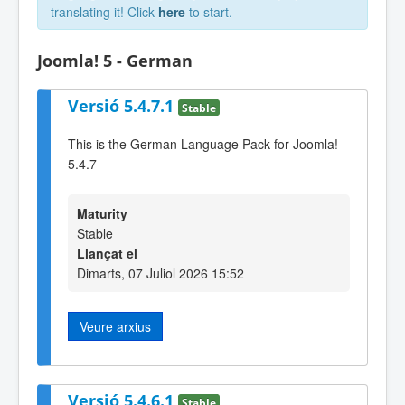
translating it! Click
here
to start.
Joomla! 5 - German
Versió 5.4.7.1
Stable
This is the German Language Pack for Joomla!
5.4.7
Maturity
Stable
Llançat el
Dimarts, 07 Juliol 2026 15:52
Veure arxius
Versió 5.4.6.1
Stable