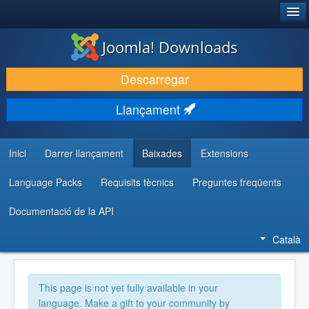
®
JOOMLA!
Joomla! Downloads
DESCARREGA & AMPLIA
Descarregar
DESCOBRIR & APRENDRE
Llançament
COMUNITAT & SUPORT
RECURSOS PER DESENVOLUPADORS/ES
Inici
Darrer llançament
Baixades
Extensions
Language Packs
Requisits tècnics
Preguntes freqüents
Documentació de la API
Català
This page is not yet fully available in your
language. Make a gift to your community by