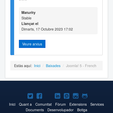
Maturity
Stable
Llançat el
Dimarts, 17 Octubre 2023 17:02
Veure arxius
Estàs aquí:
Inici
/
Baixades
/
Joomla! 5 - French
Joomla!
Joomla!
Joomla!
Joomla!
Joomla!
Joomla!
Joomla!
a
a
a
a
a
a
a
Inici
Quant a
Comunitat
Fòrum
Extensions
Services
Documents
Desenvolupador
Botiga
Twitter
Facebook
YouTube
LinkedIn
Pinterest
Instagram
GitHub