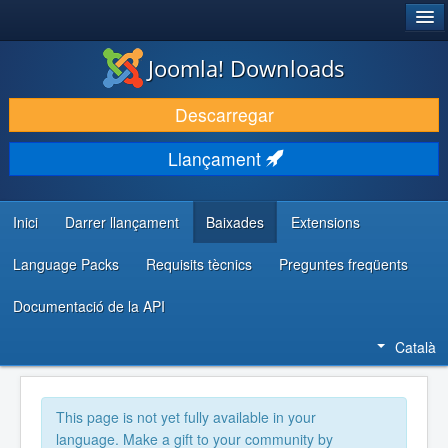
®
JOOMLA!
Joomla! Downloads
DESCARREGA & AMPLIA
Descarregar
DESCOBRIR & APRENDRE
Llançament
COMUNITAT & SUPORT
RECURSOS PER DESENVOLUPADORS/ES
Inici
Darrer llançament
Baixades
Extensions
Language Packs
Requisits tècnics
Preguntes freqüents
Documentació de la API
Català
This page is not yet fully available in your
language. Make a gift to your community by