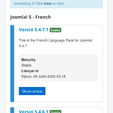
translating it! Click
here
to start.
Joomla! 5 - French
Versió 5.4.7.1
Stable
This is the French Language Pack for Joomla!
5.4.7
Maturity
Stable
Llançat el
Dijous, 09 Juliol 2026 03:18
Veure arxius
Versió 5.4.6.1
Stable