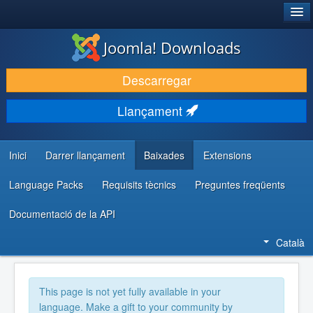
®
JOOMLA!
Joomla! Downloads
DESCARREGA & AMPLIA
Descarregar
DESCOBRIR & APRENDRE
Llançament
COMUNITAT & SUPORT
RECURSOS PER DESENVOLUPADORS/ES
Inici
Darrer llançament
Baixades
Extensions
Language Packs
Requisits tècnics
Preguntes freqüents
Documentació de la API
Català
This page is not yet fully available in your
language. Make a gift to your community by