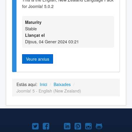
for Joomla! 5.0.2
Maturity
Stable
Llançat el
Dijous, 04 Gener 2024 03:21
Veure arxius
Estàs aquí:
Inici
/
Baixades
/
Joomla! 5 - English (New Zealand)
Joomla!
Joomla!
Joomla!
Joomla!
Joomla!
Joomla!
Joomla!