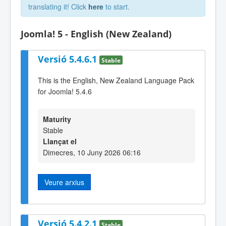
translating it! Click
here
to start.
Joomla! 5 - English (New Zealand)
Versió 5.4.6.1
Stable
This is the English, New Zealand Language Pack
for Joomla! 5.4.6
Maturity
Stable
Llançat el
Dimecres, 10 Juny 2026 06:16
Veure arxius
Versió 5.4.2.1
Stable