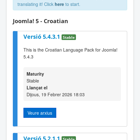
translating it! Click
here
to start.
Joomla! 5 - Croatian
Versió 5.4.3.1
Stable
This is the Croatian Language Pack for Joomla!
5.4.3
Maturity
Stable
Llançat el
Dijous, 19 Febrer 2026 18:03
Veure arxius
Versió 5.2.1.1
Stable