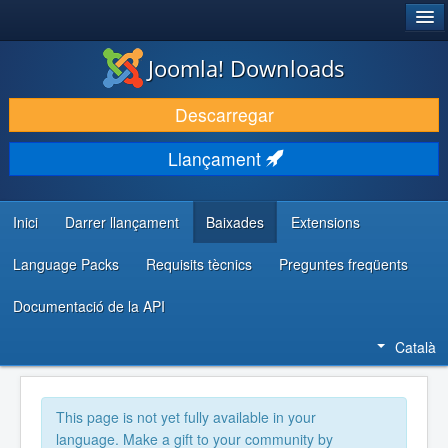
®
JOOMLA!
Joomla! Downloads
DESCARREGA & AMPLIA
Descarregar
DESCOBRIR & APRENDRE
Llançament
COMUNITAT & SUPORT
RECURSOS PER DESENVOLUPADORS/ES
Inici
Darrer llançament
Baixades
Extensions
Language Packs
Requisits tècnics
Preguntes freqüents
Documentació de la API
Català
This page is not yet fully available in your
language. Make a gift to your community by