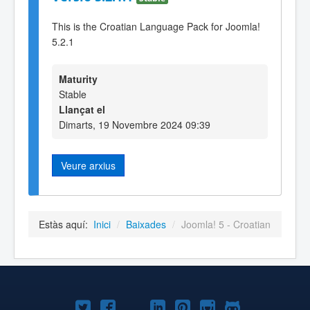
This is the Croatian Language Pack for Joomla!
5.2.1
Maturity
Stable
Llançat el
Dimarts, 19 Novembre 2024 09:39
Veure arxius
Estàs aquí:
Inici
/
Baixades
/
Joomla! 5 - Croatian
Joomla!
Joomla!
Joomla!
Joomla!
Joomla!
Joomla!
Joomla!