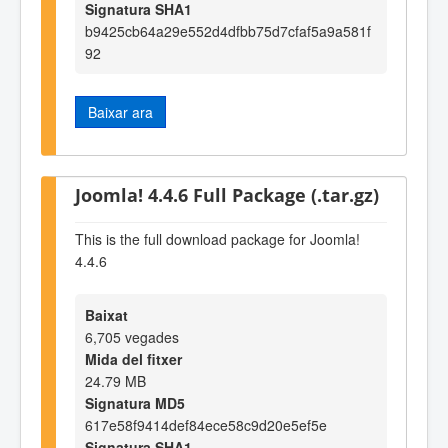
Signatura SHA1
b9425cb64a29e552d4dfbb75d7cfaf5a9a581f
92
Baixar ara
Joomla! 4.4.6 Full Package (.tar.gz)
This is the full download package for Joomla!
4.4.6
Baixat
6,705 vegades
Mida del fitxer
24.79 MB
Signatura MD5
617e58f9414def84ece58c9d20e5ef5e
Signatura SHA1