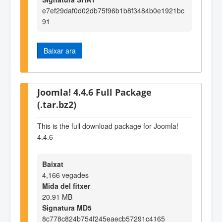
e7ef29daf0d02db75f96b1b8f3484b0e1921bc
91
Baixar ara
Joomla! 4.4.6 Full Package
(.tar.bz2)
This is the full download package for Joomla!
4.4.6
Baixat
4,166 vegades
Mida del fitxer
20.91 MB
Signatura MD5
8c778c824b754f245eaecb57291c4165