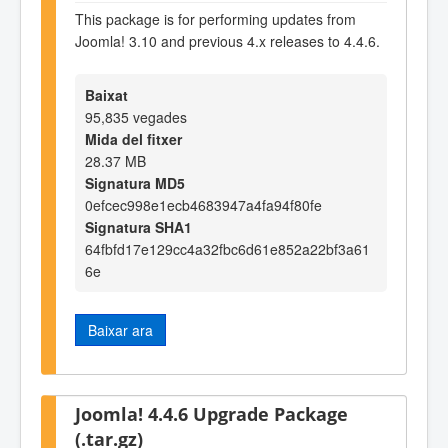
This package is for performing updates from
Joomla! 3.10 and previous 4.x releases to 4.4.6.
Baixat
95,835 vegades
Mida del fitxer
28.37 MB
Signatura MD5
0efcec998e1ecb4683947a4fa94f80fe
Signatura SHA1
64fbfd17e129cc4a32fbc6d61e852a22bf3a61
6e
Baixar ara
Joomla! 4.4.6 Upgrade Package
(.tar.gz)