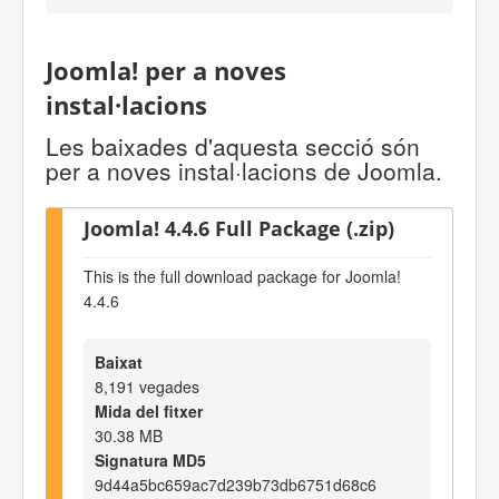
Joomla! per a noves
instal·lacions
Les baixades d'aquesta secció són
per a noves instal·lacions de Joomla.
Joomla! 4.4.6 Full Package (.zip)
This is the full download package for Joomla!
4.4.6
Baixat
8,191 vegades
Mida del fitxer
30.38 MB
Signatura MD5
9d44a5bc659ac7d239b73db6751d68c6