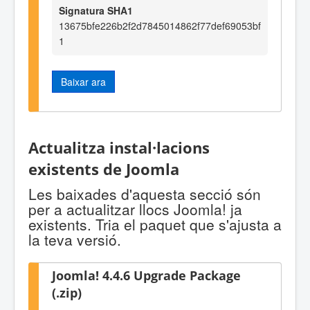
Signatura SHA1
13675bfe226b2f2d7845014862f77def69053bf
1
Baixar ara
Actualitza instal·lacions
existents de Joomla
Les baixades d'aquesta secció són
per a actualitzar llocs Joomla! ja
existents. Tria el paquet que s'ajusta a
la teva versió.
Joomla! 4.4.6 Upgrade Package
(.zip)