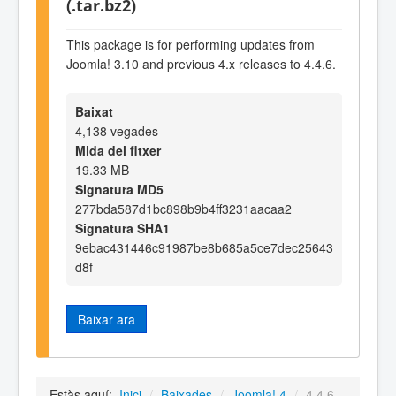
(.tar.bz2)
This package is for performing updates from
Joomla! 3.10 and previous 4.x releases to 4.4.6.
Baixat
4,138 vegades
Mida del fitxer
19.33 MB
Signatura MD5
277bda587d1bc898b9b4ff3231aacaa2
Signatura SHA1
9ebac431446c91987be8b685a5ce7dec25643
d8f
Baixar ara
Estàs aquí:
Inici
/
Baixades
/
Joomla! 4
/
4.4.6