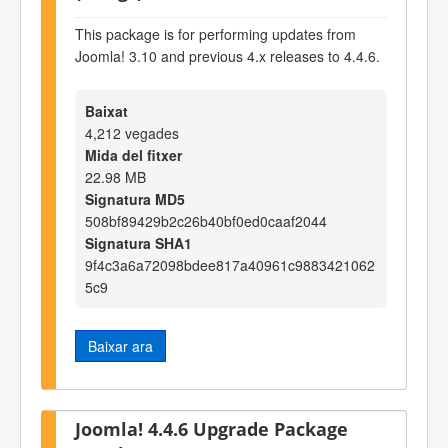
This package is for performing updates from
Joomla! 3.10 and previous 4.x releases to 4.4.6.
Baixat
4,212 vegades
Mida del fitxer
22.98 MB
Signatura MD5
508bf89429b2c26b40bf0ed0caaf2044
Signatura SHA1
9f4c3a6a72098bdee817a40961c9883421062
5c9
Baixar ara
Joomla! 4.4.6 Upgrade Package