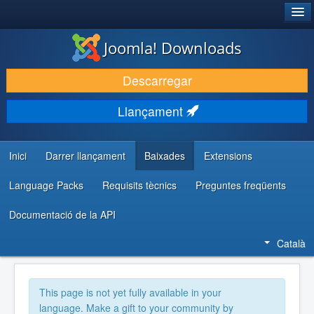
®
JOOMLA!
Joomla! Downloads
DESCARREGA & AMPLIA
Descarregar
DESCOBRIR & APRENDRE
Llançament
COMUNITAT & SUPORT
RECURSOS PER DESENVOLUPADORS/ES
Inici
Darrer llançament
Baixades
Extensions
Language Packs
Requisits tècnics
Preguntes freqüents
Documentació de la API
Català
This page is not yet fully available in your
language. Make a gift to your community by