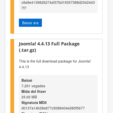
c9a9e4139826274af37bd19357388d2342443
7f7
Baixar ara
Joomla! 4.4.13 Full Package
(.tar.gz)
This is the full download package for Joomla!
4.4.13
Baixat
7,291 vegades
Mida del fitxer
25.65 MB
Signatura MD5
d0137a14b38e877c5088404e580f5677