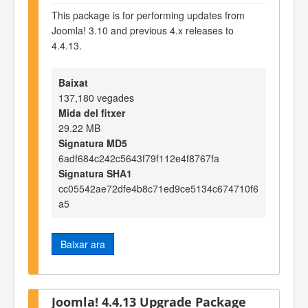
This package is for performing updates from
Joomla! 3.10 and previous 4.x releases to
4.4.13.
Baixat
137,180 vegades
Mida del fitxer
29.22 MB
Signatura MD5
6adf684c242c5643f79f112e4f8767fa
Signatura SHA1
cc05542ae72dfe4b8c71ed9ce5134c674710f6
a5
Baixar ara
Joomla! 4.4.13 Upgrade Package