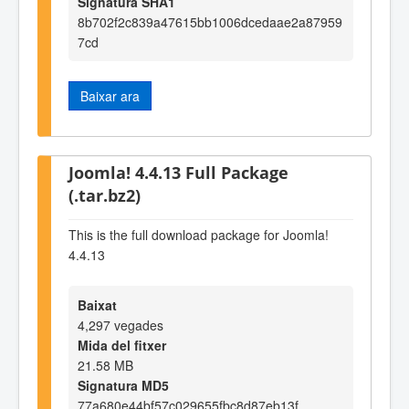
Signatura SHA1
8b702f2c839a47615bb1006dcedaae2a87959
7cd
Baixar ara
Joomla! 4.4.13 Full Package
(.tar.bz2)
This is the full download package for Joomla!
4.4.13
Baixat
4,297 vegades
Mida del fitxer
21.58 MB
Signatura MD5
77a680e44bf57c029655fbc8d87eb13f