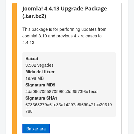
Joomla! 4.4.13 Upgrade Package
(.tar.bz2)
This package is for performing updates from
Joomla! 3.10 and previous 4.x releases to
4.4.13.
Baixat
3,502 vegades
Mida del fitxer
19.98 MB
Signatura MD5
4da09c705587059f0c0df6573f6e1ecd
Signatura SHA1
673363279a61c83a14297a8f699471cc20619
788
Baixar ara