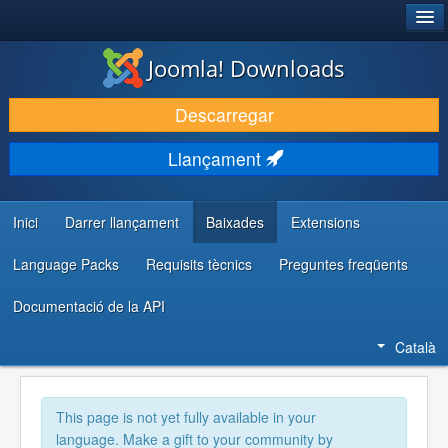
®
JOOMLA!
Joomla! Downloads
DESCARREGA & AMPLIA
Descarregar
DESCOBRIR & APRENDRE
Llançament
COMUNITAT & SUPORT
RECURSOS PER DESENVOLUPADORS/ES
Inici
Darrer llançament
Baixades
Extensions
Language Packs
Requisits tècnics
Preguntes freqüents
Documentació de la API
Català
This page is not yet fully available in your
language. Make a gift to your community by