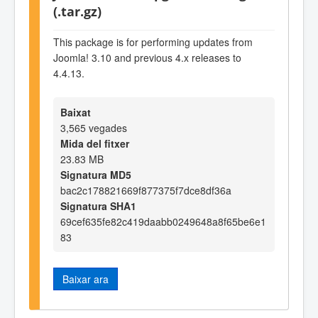
(.tar.gz)
This package is for performing updates from
Joomla! 3.10 and previous 4.x releases to
4.4.13.
Baixat
3,565 vegades
Mida del fitxer
23.83 MB
Signatura MD5
bac2c178821669f877375f7dce8df36a
Signatura SHA1
69cef635fe82c419daabb0249648a8f65be6e1
83
Baixar ara