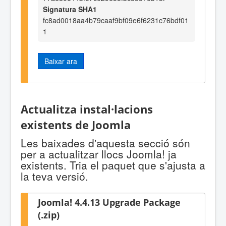
Signatura SHA1
fc8ad0018aa4b79caaf9bf09e6f6231c76bdf01
1
Baixar ara
Actualitza instal·lacions
existents de Joomla
Les baixades d'aquesta secció són
per a actualitzar llocs Joomla! ja
existents. Tria el paquet que s'ajusta a
la teva versió.
Joomla! 4.4.13 Upgrade Package
(.zip)