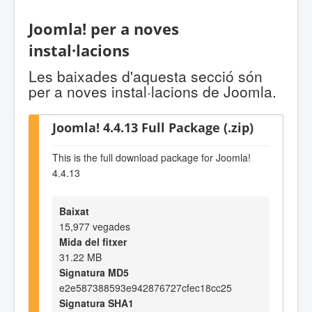
Joomla! per a noves
instal·lacions
Les baixades d'aquesta secció són
per a noves instal·lacions de Joomla.
Joomla! 4.4.13 Full Package (.zip)
This is the full download package for Joomla!
4.4.13
Baixat
15,977 vegades
Mida del fitxer
31.22 MB
Signatura MD5
e2e587388593e942876727cfec18cc25
Signatura SHA1