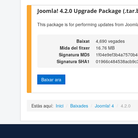
Joomla! 4.2.0 Upgrade Package (.tar.
This package is for performing updates from Joomla
Baixat
4,690 vegades
Mida del fitxer
16.76 MB
Signatura MD5
1f04e9ef3b4a7570b4
Signatura SHA1
01966c484538acb9c
Baixar ara
Estàs aquí:
Inici
/
Baixades
/
Joomla! 4
/
4.2.0