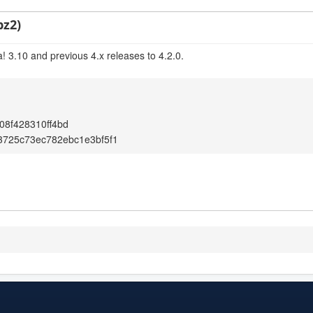
bz2)
! 3.10 and previous 4.x releases to 4.2.0.
08f428310ff4bd
3725c73ec782ebc1e3bf5f1