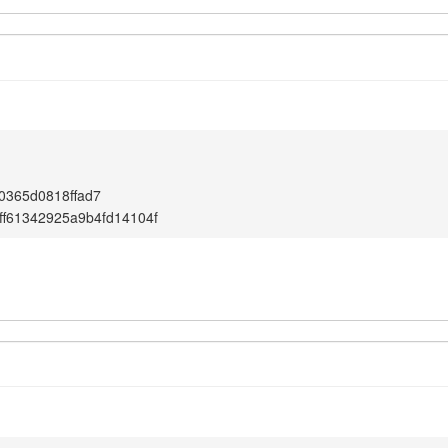
0365d0818ffad7
ff61342925a9b4fd14104f