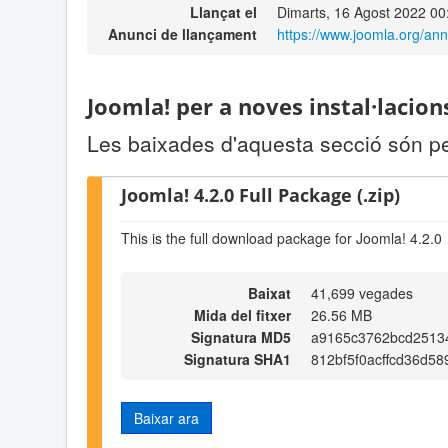
Llançat el
Dimarts, 16 Agost 2022 00
Anunci de llançament
https://www.joomla.org/an
Joomla! per a noves instal·lacion
Les baixades d'aquesta secció són pe
Joomla! 4.2.0 Full Package (.zip)
This is the full download package for Joomla! 4.2.0
Baixat
41,699 vegades
Mida del fitxer
26.56 MB
Signatura MD5
a9165c3762bcd2513
Signatura SHA1
812bf5f0acffcd36d5
Baixar ara