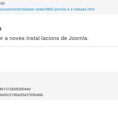
:00
nouncements/release-news/5865-joomla-4-2-release.html
s
r a noves instal·lacions de Joomla.
4b1312b683d04e0
89a65c3196ad3a37b5b46b