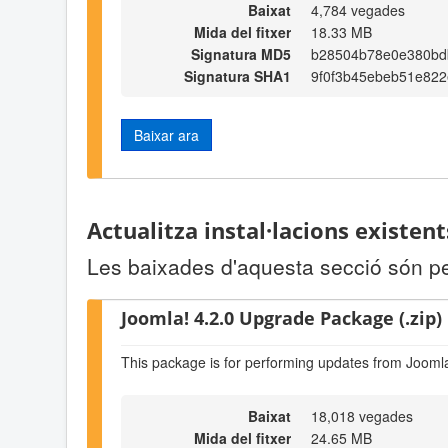
Baixat
4,784 vegades
Mida del fitxer
18.33 MB
Signatura MD5
b28504b78e0e380bd
Signatura SHA1
9f0f3b45ebeb51e822
Baixar ara
Actualitza instal·lacions existen
Les baixades d'aquesta secció són per 
Joomla! 4.2.0 Upgrade Package (.zip)
This package is for performing updates from Joomla
Baixat
18,018 vegades
Mida del fitxer
24.65 MB