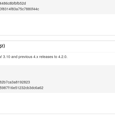
4486c8bfbfb52d
40f8314f83a75c7880f44c
gz)
! 3.10 and previous 4.x releases to 4.2.0.
82b7ca3a8192823
35987f16e51232cb3dc6a62