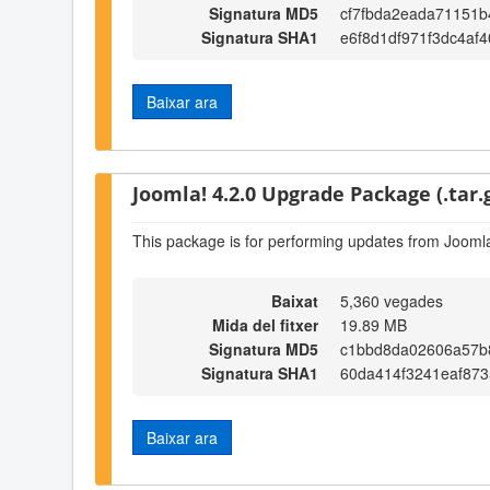
Signatura MD5
cf7fbda2eada71151b
Signatura SHA1
e6f8d1df971f3dc4af
Baixar ara
Joomla! 4.2.0 Upgrade Package (.tar.
This package is for performing updates from Joomla
Baixat
5,360 vegades
Mida del fitxer
19.89 MB
Signatura MD5
c1bbd8da02606a57b
Signatura SHA1
60da414f3241eaf87
Baixar ara