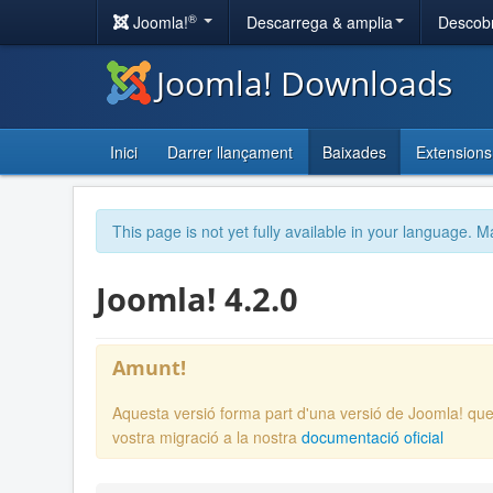
®
Joomla!
Descarrega & amplia
Descobr
Joomla! Downloads
Inici
Darrer llançament
Baixades
Extensions
This page is not yet fully available in your language. M
Joomla! 4.2.0
Amunt!
Aquesta versió forma part d'una versió de Joomla! que
vostra migració a la nostra
documentació oficial