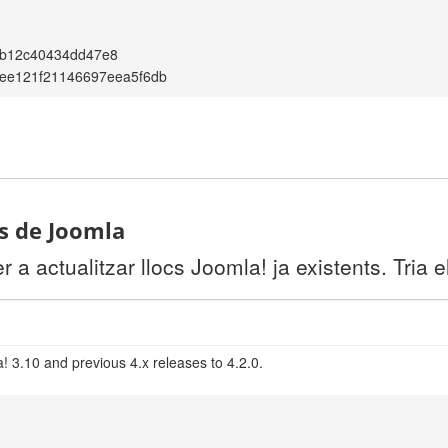
b12c40434dd47e8
ee121f21146697eea5f6db
ts de Joomla
a actualitzar llocs Joomla! ja existents. Tria e
! 3.10 and previous 4.x releases to 4.2.0.