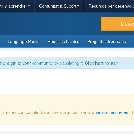
ir & aprendre
Comunitat & Suport
Recursos per desenvol
Desc
Language Packs
Requisits tècnics
Preguntes freqüents
ake a gift to your community by translating it! Click
here
to start.
 ja no és compatible. Us animem a actualitzar a la
versió més recent
. 