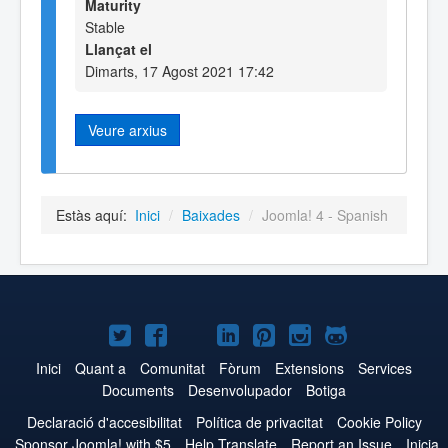
Maturity
Stable
Llançat el
Dimarts, 17 Agost 2021 17:42
Veure arxius
Estàs aquí:
Inici
/
Baixades
/
Joomla! 4 - Spanish
Joomla!
Joomla!
Joomla!
Joomla!
Joomla!
Joomla!
Joomla!
a
a
a
a
a
a
a
Inici
Quant a
Comunitat
Fòrum
Extensions
Services
Documents
Desenvolupador
Botiga
Twitter
Facebook
YouTube
LinkedIn
Pinterest
Instagram
GitHub
Declaració d'accesibilitat
Política de privacitat
Cookie Policy
Sponsor Joomla! with $5
Help Translate
Report an Issue
Inicia