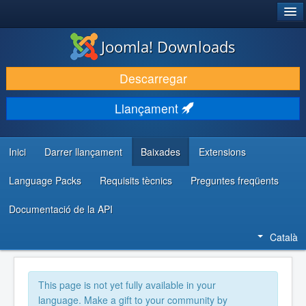
®
JOOMLA!
Joomla! Downloads
DESCARREGA & AMPLIA
Descarregar
DESCOBRIR & APRENDRE
Llançament
COMUNITAT & SUPORT
RECURSOS PER DESENVOLUPADORS/ES
Inici
Darrer llançament
Baixades
Extensions
Language Packs
Requisits tècnics
Preguntes freqüents
Documentació de la API
Català
This page is not yet fully available in your
language. Make a gift to your community by