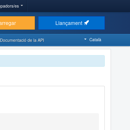
upadors/es
arregar
Llançament
Català
Documentació de la API