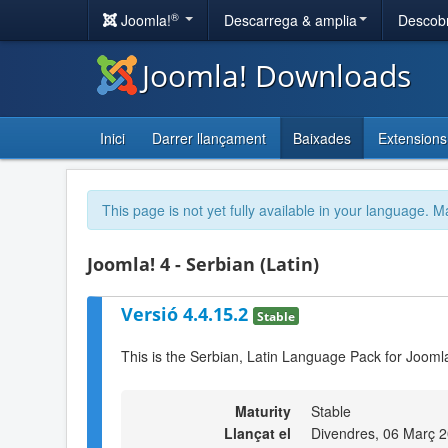
®
Joomla!
Descarrega & amplia
Descobr
Joomla! Downloads
Inici
Darrer llançament
Baixades
Extensions
This page is not yet fully available in your language. M
Joomla! 4 - Serbian (Latin)
Versió 4.4.15.2
Stable
This is the Serbian, Latin Language Pack for Joomla
Maturity
Stable
Llançat el
Divendres, 06 Març 