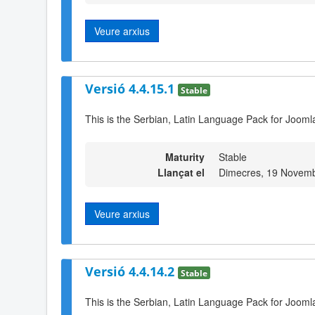
Veure arxius
Versió 4.4.15.1
Stable
This is the Serbian, Latin Language Pack for Jooml
Maturity
Stable
Llançat el
Dimecres, 19 Novemb
Veure arxius
Versió 4.4.14.2
Stable
This is the Serbian, Latin Language Pack for Joomla