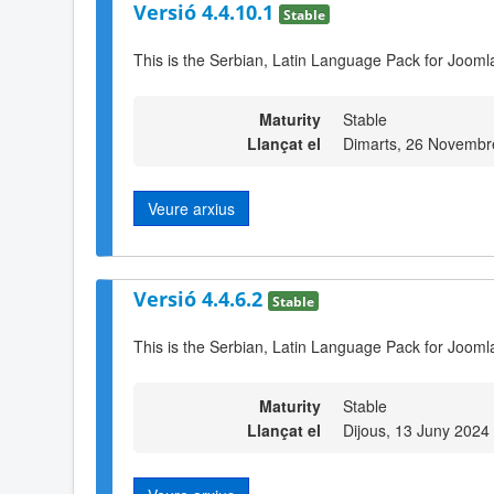
Versió 4.4.10.1
Stable
This is the Serbian, Latin Language Pack for Jooml
Maturity
Stable
Llançat el
Dimarts, 26 Novembr
Veure arxius
Versió 4.4.6.2
Stable
This is the Serbian, Latin Language Pack for Joomla
Maturity
Stable
Llançat el
Dijous, 13 Juny 2024