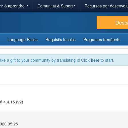
ir & aprendre
Comunitat & Suport
Recursos per desenvol
Desc
Language Packs
Requisits tècnics
Preguntes freqüents
ake a gift to your community by translating it! Click
here
to start.
! 4.4.15 (v2)
2026 05:25