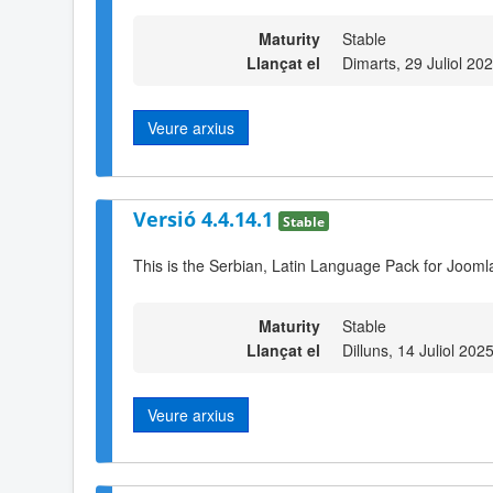
Maturity
Stable
Llançat el
Dimarts, 29 Juliol 20
Veure arxius
Versió 4.4.14.1
Stable
This is the Serbian, Latin Language Pack for Jooml
Maturity
Stable
Llançat el
Dilluns, 14 Juliol 202
Veure arxius