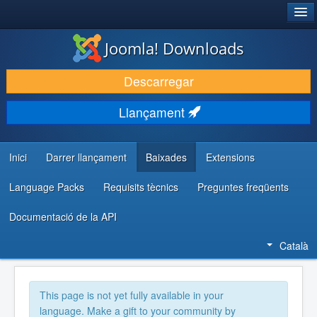
®
JOOMLA!
Joomla! Downloads
DESCARREGA & AMPLIA
Descarregar
DESCOBRIR & APRENDRE
Llançament
COMUNITAT & SUPORT
RECURSOS PER DESENVOLUPADORS/ES
Inici
Darrer llançament
Baixades
Extensions
Language Packs
Requisits tècnics
Preguntes freqüents
Documentació de la API
Català
This page is not yet fully available in your
language. Make a gift to your community by