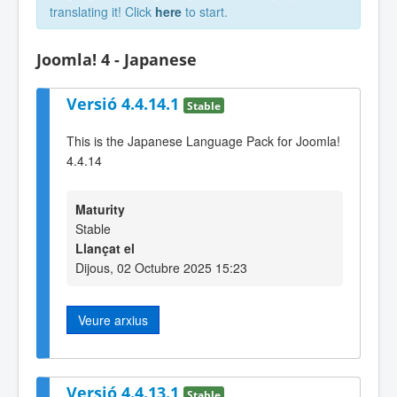
translating it! Click
here
to start.
Joomla! 4 - Japanese
Versió 4.4.14.1
Stable
This is the Japanese Language Pack for Joomla!
4.4.14
Maturity
Stable
Llançat el
Dijous, 02 Octubre 2025 15:23
Veure arxius
Versió 4.4.13.1
Stable