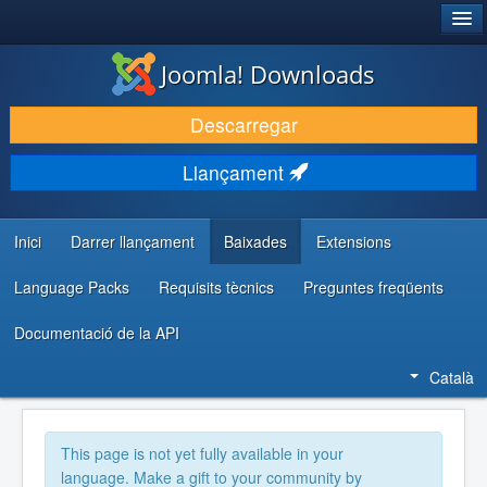
®
JOOMLA!
Joomla! Downloads
DESCARREGA & AMPLIA
Descarregar
DESCOBRIR & APRENDRE
Llançament
COMUNITAT & SUPORT
RECURSOS PER DESENVOLUPADORS/ES
Inici
Darrer llançament
Baixades
Extensions
Language Packs
Requisits tècnics
Preguntes freqüents
Documentació de la API
Català
This page is not yet fully available in your
language. Make a gift to your community by