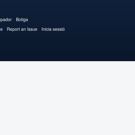
upador
Botiga
te
Report an Issue
Inicia sessió