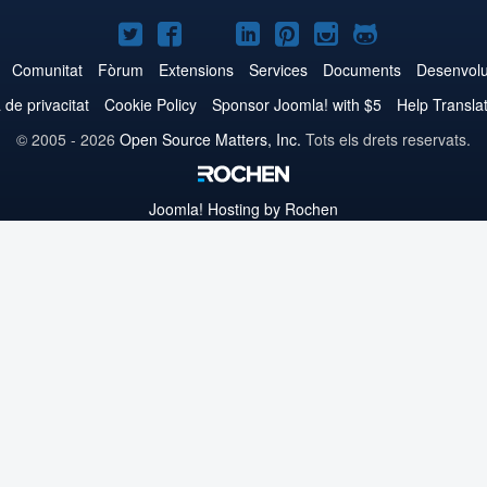
Joomla!
Joomla!
Joomla!
Joomla!
Joomla!
Joomla!
Joomla!
a
a
a
a
a
a
a
Comunitat
Fòrum
Extensions
Services
Documents
Desenvol
Twitter
Facebook
YouTube
LinkedIn
Pinterest
Instagram
GitHub
a de privacitat
Cookie Policy
Sponsor Joomla! with $5
Help Transla
© 2005 - 2026
Open Source Matters, Inc.
Tots els drets reservats.
Joomla!
Hosting by Rochen