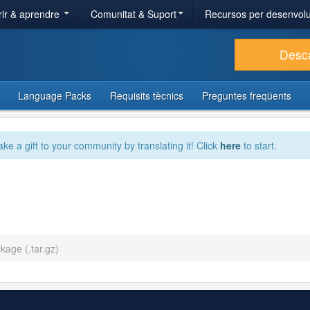
ir & aprendre
Comunitat & Suport
Recursos per desenvol
Desc
Language Packs
Requisits tècnics
Preguntes freqüents
ake a gift to your community by translating it! Click
here
to start.
kage (.tar.gz)