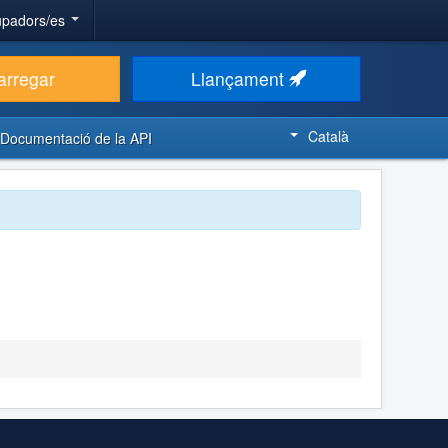
upadors/es
arregar
Llançament
Català
Documentació de la API