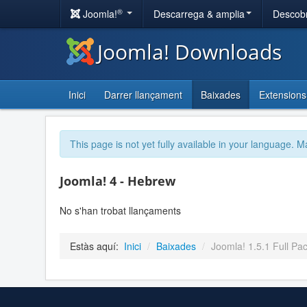
®
Joomla!
Descarrega & amplia
Descobr
Joomla! Downloads
Inici
Darrer llançament
Baixades
Extensions
This page is not yet fully available in your language. M
Joomla! 4 - Hebrew
No s'han trobat llançaments
Estàs aquí:
Inici
/
Baixades
/
Joomla! 1.5.1 Full Pac