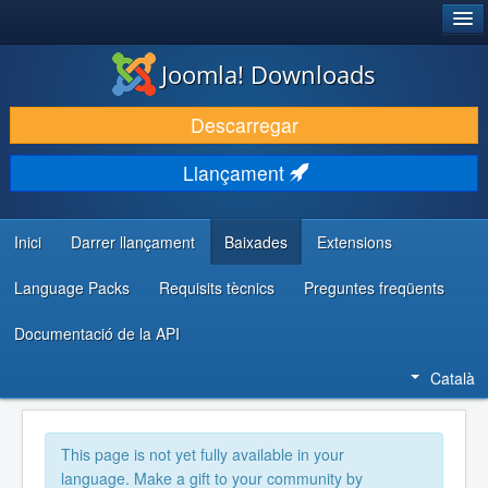
®
JOOMLA!
Joomla! Downloads
DESCARREGA & AMPLIA
Descarregar
DESCOBRIR & APRENDRE
Llançament
COMUNITAT & SUPORT
RECURSOS PER DESENVOLUPADORS/ES
Inici
Darrer llançament
Baixades
Extensions
Language Packs
Requisits tècnics
Preguntes freqüents
Documentació de la API
Català
This page is not yet fully available in your
language. Make a gift to your community by