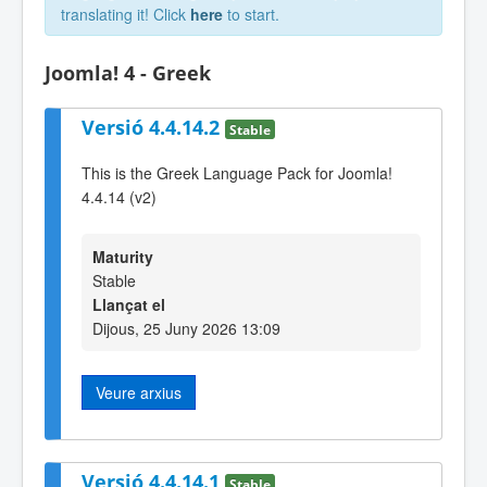
translating it! Click
here
to start.
Joomla! 4 - Greek
Versió 4.4.14.2
Stable
This is the Greek Language Pack for Joomla!
4.4.14 (v2)
Maturity
Stable
Llançat el
Dijous, 25 Juny 2026 13:09
Veure arxius
Versió 4.4.14.1
Stable