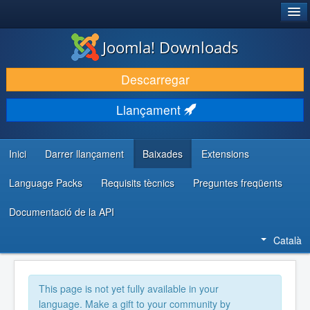
®
JOOMLA!
Joomla! Downloads
DESCARREGA & AMPLIA
Descarregar
DESCOBRIR & APRENDRE
Llançament
COMUNITAT & SUPORT
RECURSOS PER DESENVOLUPADORS/ES
Inici
Darrer llançament
Baixades
Extensions
Language Packs
Requisits tècnics
Preguntes freqüents
Documentació de la API
Català
This page is not yet fully available in your
language. Make a gift to your community by