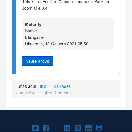
This is the English, Canada Language Pack for
Joomla! 4.0.4
Maturity
Stable
Llançat el
Dimecres, 13 Octubre 2021 05:56
Veure arxius
Estàs aquí:
Inici
/
Baixades
/
Joomla! 4 - English (Canada)
Joomla!
Joomla!
Joomla!
Joomla!
Joomla!
Joomla!
Joomla!