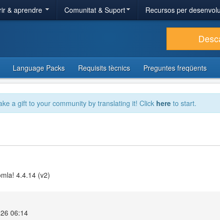
ir & aprendre
Comunitat & Suport
Recursos per desenvol
Desc
Language Packs
Requisits tècnics
Preguntes freqüents
ake a gift to your community by translating it! Click
here
to start.
omla! 4.4.14 (v2)
026 06:14