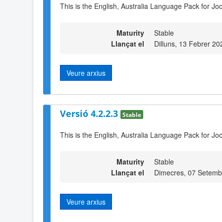
This is the English, Australia Language Pack for Jo
Maturity
Stable
Llançat el
Dilluns, 13 Febrer 20
Veure arxius
Versió 4.2.2.3
Stable
This is the English, Australia Language Pack for Joo
Maturity
Stable
Llançat el
Dimecres, 07 Setemb
Veure arxius