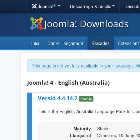
®
Joomla!
Descarrega & amplia
Descobr
Joomla! Downloads
Inici
Darrer llançament
Baixades
Extensions
This page is not yet fully available in your language. M
Joomla! 4 - English (Australia)
Versió 4.4.14.2
Stable
This is the English, Australia Language Pack for Jo
Maturity
Stable
Llançat el
Dimecres, 10 Juny 2