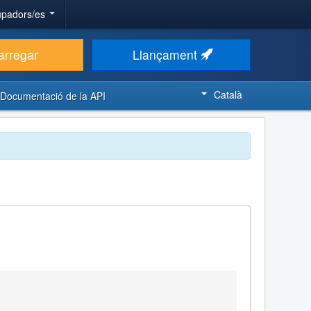
upadors/es
arregar
Llançament
Català
Documentació de la API