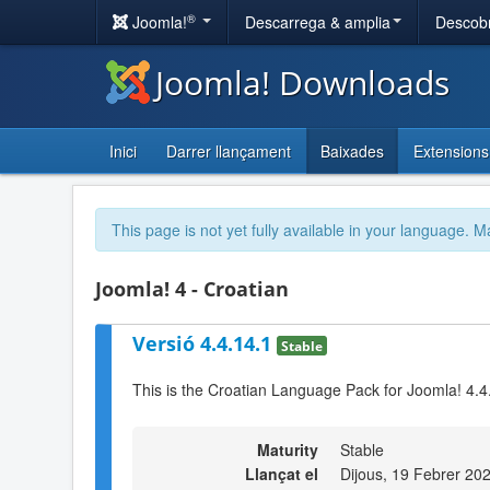
®
Joomla!
Descarrega & amplia
Descobr
Joomla! Downloads
Inici
Darrer llançament
Baixades
Extensions
This page is not yet fully available in your language. M
Joomla! 4 - Croatian
Versió 4.4.14.1
Stable
This is the Croatian Language Pack for Joomla! 4.4
Maturity
Stable
Llançat el
Dijous, 19 Febrer 20