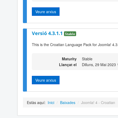
Veure arxius
Versió 4.3.1.1
Stable
This is the Croatian Language Pack for Joomla! 4.3
Maturity
Stable
Llançat el
Dilluns, 29 Mai 2023 
Veure arxius
Estàs aquí:
Inici
/
Baixades
/
Joomla! 4 - Croatian