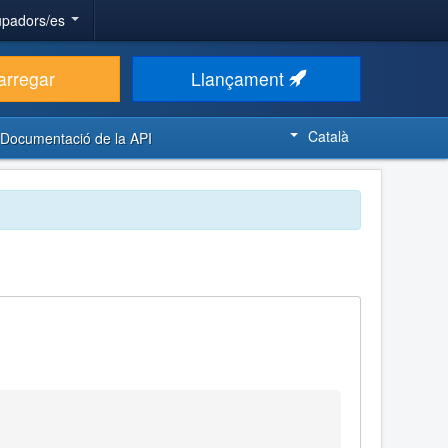
upadors/es
arregar
Llançament
Català
Documentació de la API