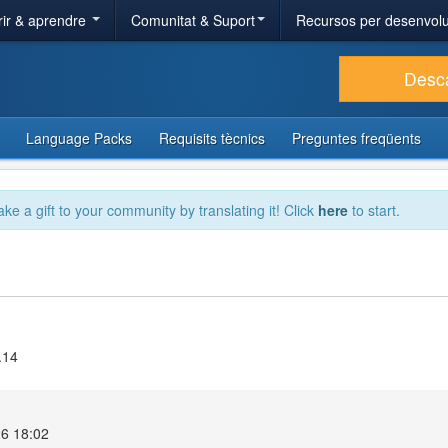
ir & aprendre
Comunitat & Suport
Recursos per desenvol
Desc
Language Packs
Requisits tècnics
Preguntes freqüents
ake a gift to your community by translating it! Click
here
to start.
.14
26 18:02