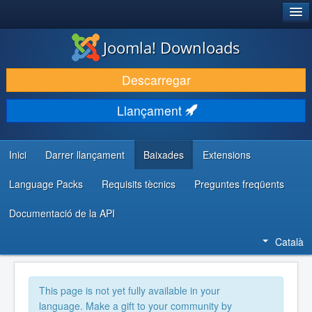
®
JOOMLA!
Joomla! Downloads
DESCARREGA & AMPLIA
Descarregar
DESCOBRIR & APRENDRE
Llançament
COMUNITAT & SUPORT
RECURSOS PER DESENVOLUPADORS/ES
Inici
Darrer llançament
Baixades
Extensions
Language Packs
Requisits tècnics
Preguntes freqüents
Documentació de la API
Català
This page is not yet fully available in your
language. Make a gift to your community by