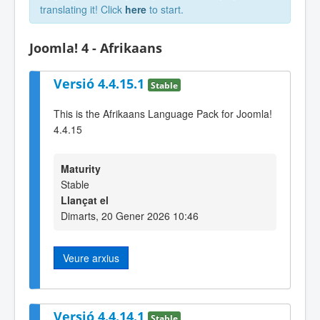
translating it! Click
here
to start.
Joomla! 4 - Afrikaans
Versió 4.4.15.1
Stable
This is the Afrikaans Language Pack for Joomla!
4.4.15
Maturity
Stable
Llançat el
Dimarts, 20 Gener 2026 10:46
Veure arxius
Versió 4.4.14.1
Stable