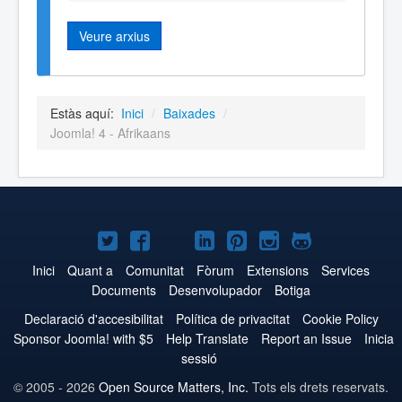
Veure arxius
Estàs aquí:
Inici
/
Baixades
/
Joomla! 4 - Afrikaans
Joomla!
Joomla!
Joomla!
Joomla!
Joomla!
Joomla!
Joomla!
a
a
a
a
a
a
a
Inici
Quant a
Comunitat
Fòrum
Extensions
Services
Documents
Desenvolupador
Botiga
Twitter
Facebook
YouTube
LinkedIn
Pinterest
Instagram
GitHub
Declaració d'accesibilitat
Política de privacitat
Cookie Policy
Sponsor Joomla! with $5
Help Translate
Report an Issue
Inicia
sessió
© 2005 - 2026
Open Source Matters, Inc.
Tots els drets reservats.