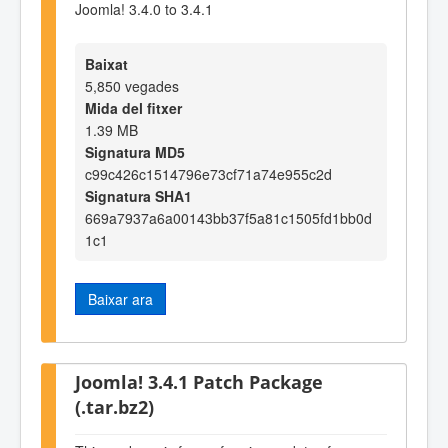
Joomla! 3.4.0 to 3.4.1
Baixat
5,850 vegades
Mida del fitxer
1.39 MB
Signatura MD5
c99c426c1514796e73cf71a74e955c2d
Signatura SHA1
669a7937a6a00143bb37f5a81c1505fd1bb0d
1c1
Baixar ara
Joomla! 3.4.1 Patch Package
(.tar.bz2)