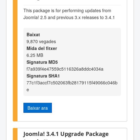
This package is for performing updates from
Joomla! 2.5 and previous 3.x releases to 3.4.1
Baixat
9,870 vegades
Mida del fitxer
6.25 MB
Signatura MD5
f7a939f4e47559c5116326a8ddc4034a
Signatura SHA1
77c1f3accf7c502063fb28179115f49066c046b
e
Baixar ara
Joomla! 3.4.1 Upgrade Package