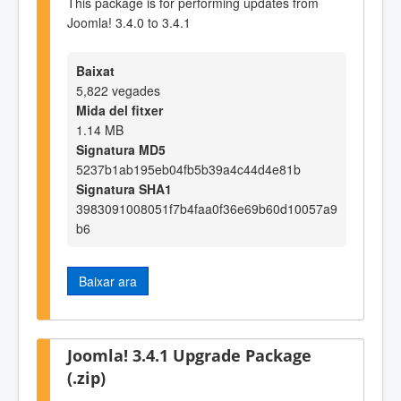
This package is for performing updates from
Joomla! 3.4.0 to 3.4.1
Baixat
5,822 vegades
Mida del fitxer
1.14 MB
Signatura MD5
5237b1ab195eb04fb5b39a4c44d4e81b
Signatura SHA1
3983091008051f7b4faa0f36e69b60d10057a9
b6
Baixar ara
Joomla! 3.4.1 Upgrade Package
(.zip)