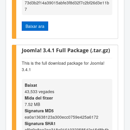
73d3b2f14a39015abfe3f8d32f7c2bf26d3e11b
7
Baixar ara
Joomla! 3.4.1 Full Package (.tar.gz)
This is the full download package for Joomla!
3.4.1
Baixat
43,533 vegades
Mida del fitxer
7.52 MB
Signatura MD5
ea0a13638123a300ecc0759e425a6172
Signatura SHA1
af9c9e8ea2ae318a9161032358542c15d8b4b