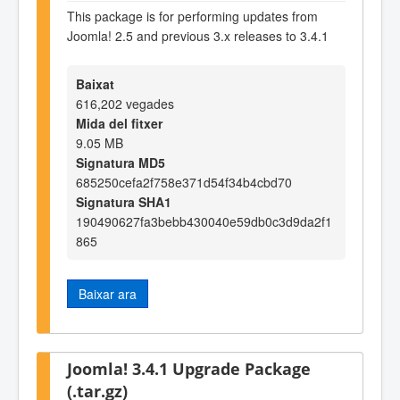
This package is for performing updates from
Joomla! 2.5 and previous 3.x releases to 3.4.1
Baixat
616,202 vegades
Mida del fitxer
9.05 MB
Signatura MD5
685250cefa2f758e371d54f34b4cbd70
Signatura SHA1
190490627fa3bebb430040e59db0c3d9da2f1
865
Baixar ara
Joomla! 3.4.1 Upgrade Package
(.tar.gz)