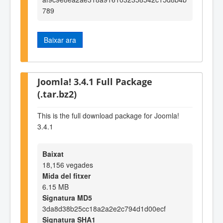
789
Baixar ara
Joomla! 3.4.1 Full Package
(.tar.bz2)
This is the full download package for Joomla!
3.4.1
Baixat
18,156 vegades
Mida del fitxer
6.15 MB
Signatura MD5
3da8d38b25cc18a2a2e2c794d1d00ecf
Signatura SHA1