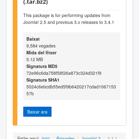
(.tar.bz2)
This package is for performing updates from
Joomla! 2.5 and previous 3.x releases to 3.4.1
Baixat
9,584 vegades
Mida del fitxer
5.12 MB
Signatura MD5
72e96c6da758f58f26a873c324d321f9
Signatura SHA1
5024c6ebcdb55ed5f9b6420217cdad1067153
57b
Baixar ara
Estàs aquí:
Inici
/
Baixades
/
Joomla! 3
/
3.4.1