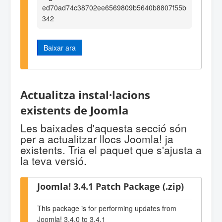
ed70ad74c38702ee6569809b5640b8807f55b
342
Baixar ara
Actualitza instal·lacions
existents de Joomla
Les baixades d'aquesta secció són
per a actualitzar llocs Joomla! ja
existents. Tria el paquet que s'ajusta a
la teva versió.
Joomla! 3.4.1 Patch Package (.zip)
This package is for performing updates from
Joomla! 3.4.0 to 3.4.1