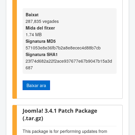
Baixat
287,835 vegades
Mida del fitxer
1.74 MB
Signatura MD5
571053e8e36fb7b2a8e8ecec4d88b7cb
Signatura SHA1
23f74d682a22f2ace937677e67b9047b15a3d
687
Baixar ara
Joomla! 3.4.1 Patch Package
(.tar.gz)
This package is for performing updates from