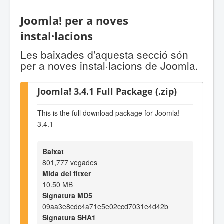
Joomla! per a noves
instal·lacions
Les baixades d'aquesta secció són
per a noves instal·lacions de Joomla.
Joomla! 3.4.1 Full Package (.zip)
This is the full download package for Joomla!
3.4.1
Baixat
801,777 vegades
Mida del fitxer
10.50 MB
Signatura MD5
09aa3e8cdc4a71e5e02ccd7031e4d42b
Signatura SHA1