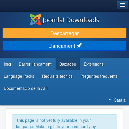
®
JOOMLA!
Joomla! Downloads
DESCARREGA & AMPLIA
Descarregar
DESCOBRIR & APRENDRE
Llançament
COMUNITAT & SUPORT
RECURSOS PER DESENVOLUPADORS/ES
Inici
Darrer llançament
Baixades
Extensions
Language Packs
Requisits tècnics
Preguntes freqüents
Documentació de la API
Català
This page is not yet fully available in your
language. Make a gift to your community by