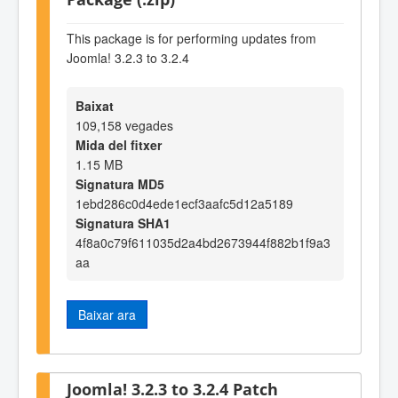
This package is for performing updates from
Joomla! 3.2.3 to 3.2.4
Baixat
109,158 vegades
Mida del fitxer
1.15 MB
Signatura MD5
1ebd286c0d4ede1ecf3aafc5d12a5189
Signatura SHA1
4f8a0c79f611035d2a4bd2673944f882b1f9a3
aa
Baixar ara
Joomla! 3.2.3 to 3.2.4 Patch