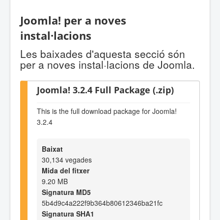
Joomla! per a noves
instal·lacions
Les baixades d'aquesta secció són
per a noves instal·lacions de Joomla.
Joomla! 3.2.4 Full Package (.zip)
This is the full download package for Joomla!
3.2.4
Baixat
30,134 vegades
Mida del fitxer
9.20 MB
Signatura MD5
5b4d9c4a222f9b364b80612346ba21fc
Signatura SHA1