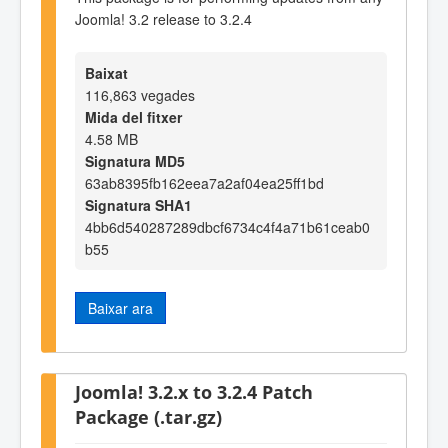
Joomla! 3.2 release to 3.2.4
Baixat
116,863 vegades
Mida del fitxer
4.58 MB
Signatura MD5
63ab8395fb162eea7a2af04ea25ff1bd
Signatura SHA1
4bb6d540287289dbcf6734c4f4a71b61ceab0
b55
Baixar ara
Joomla! 3.2.x to 3.2.4 Patch
Package (.tar.gz)