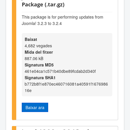
Package (.tar.gz)
This package is for performing updates from
Joomla! 3.2.3 to 3.2.4
Baixat
4,682 vegades
Mida del fitxer
887.06 kB
Signatura MD5
461e04ca1c571b40dbe89fcdab2d340f
Signatura SHA1
b772b8f1e870ec460716081a40591f1676986
16e
Baixar ara