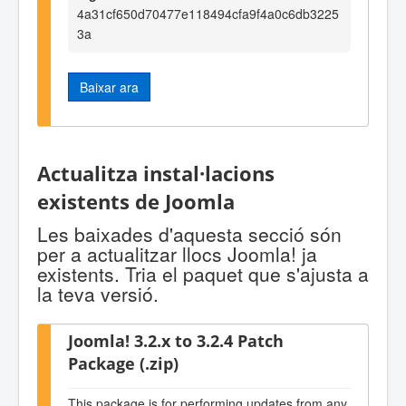
4a31cf650d70477e118494cfa9f4a0c6db3225
3a
Baixar ara
Actualitza instal·lacions
existents de Joomla
Les baixades d'aquesta secció són
per a actualitzar llocs Joomla! ja
existents. Tria el paquet que s'ajusta a
la teva versió.
Joomla! 3.2.x to 3.2.4 Patch
Package (.zip)
This package is for performing updates from any