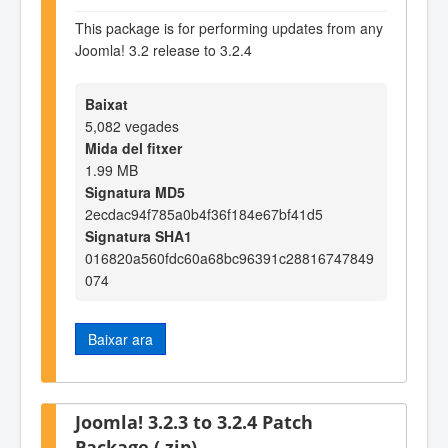
This package is for performing updates from any
Joomla! 3.2 release to 3.2.4
Baixat
5,082 vegades
Mida del fitxer
1.99 MB
Signatura MD5
2ecdac94f785a0b4f36f184e67bf41d5
Signatura SHA1
016820a560fdc60a68bc96391c28816747849
074
Baixar ara
Joomla! 3.2.3 to 3.2.4 Patch
Package (.zip)