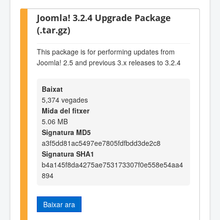
Joomla! 3.2.4 Upgrade Package
(.tar.gz)
This package is for performing updates from
Joomla! 2.5 and previous 3.x releases to 3.2.4
Baixat
5,374 vegades
Mida del fitxer
5.06 MB
Signatura MD5
a3f5dd81ac5497ee7805fdfbdd3de2c8
Signatura SHA1
b4a145f8da4275ae753173307f0e558e54aa4
894
Baixar ara