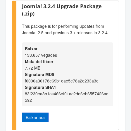
Joomla! 3.2.4 Upgrade Package
(.zip)
This package is for performing updates from
Joomla! 2.5 and previous 3.x releases to 3.2.4
Baixat
133,657 vegades
Mida del fitxer
7.72 MB
Signatura MD5
f0000a30178e69b1eae5e78a2e233a3e
Signatura SHA1
83f230ea3b1ca466ef01ac2de6eb6557426ac
592
Baixar ara