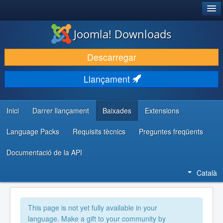
®
JOOMLA!
Joomla! Downloads
DESCARREGA & AMPLIA
Descarregar
DESCOBRIR & APRENDRE
Llançament
COMUNITAT & SUPORT
RECURSOS PER DESENVOLUPADORS/ES
Inici
Darrer llançament
Baixades
Extensions
Language Packs
Requisits tècnics
Preguntes freqüents
Documentació de la API
Català
This page is not yet fully available in your
language. Make a gift to your community by