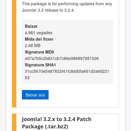
This package is for performing updates from any
Joomla! 3.2 release to 3.2.4
Baixat
4,981 vegades
Mida del fitxer
2.68 MB
Signatura MD5
dd7a7b5c2b821cb7c86e986897991526
Signatura SHA1
31cc5670e0487832f41fc8dd0fa661d2a9d221
53
Baixar ara
Joomla! 3.2.x to 3.2.4 Patch
Package (.tar.bz2)