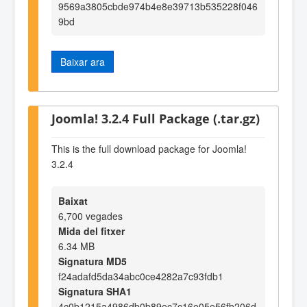
9569a3805cbde974b4e8e39713b535228f046
9bd
Baixar ara
Joomla! 3.2.4 Full Package (.tar.gz)
This is the full download package for Joomla!
3.2.4
Baixat
6,700 vegades
Mida del fitxer
6.34 MB
Signatura MD5
f24adafd5da34abc0ce4282a7c93fdb1
Signatura SHA1
4c0b1215a4986db0b89ec7c16e05e56fb206d