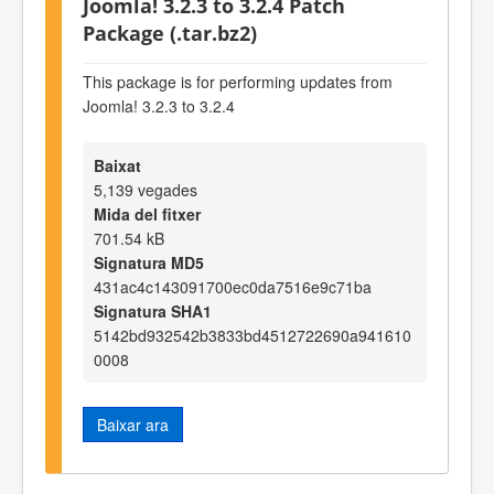
Joomla! 3.2.3 to 3.2.4 Patch
Package (.tar.bz2)
This package is for performing updates from
Joomla! 3.2.3 to 3.2.4
Baixat
5,139 vegades
Mida del fitxer
701.54 kB
Signatura MD5
431ac4c143091700ec0da7516e9c71ba
Signatura SHA1
5142bd932542b3833bd4512722690a941610
0008
Baixar ara