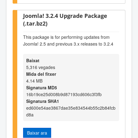
Joomla! 3.2.4 Upgrade Package
(.tar.bz2)
This package is for performing updates from
Joomla! 2.5 and previous 3.x releases to 3.2.4
Baixat
5,316 vegades
Mida del fitxer
4.14 MB
Signatura MD5
16b19ce25d008b9d87193cd606c3f3fb
Signatura SHA1
ed600e54ae3867dae35e834544b55c2b84fcb
d8a
Baixar ara