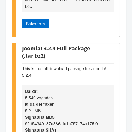
b0c
Baixar ara
Joomla! 3.2.4 Full Package
(.tar.bz2)
This is the full download package for Joomla!
3.2.4
Baixat
5,540 vegades
Mida del fitxer
5.21 MB
Signatura MD5
92d54340137e386afe1c757174a175f0
Signatura SHA1