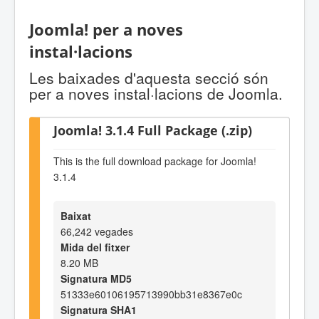
Joomla! per a noves
instal·lacions
Les baixades d'aquesta secció són
per a noves instal·lacions de Joomla.
Joomla! 3.1.4 Full Package (.zip)
This is the full download package for Joomla!
3.1.4
Baixat
66,242 vegades
Mida del fitxer
8.20 MB
Signatura MD5
51333e60106195713990bb31e8367e0c
Signatura SHA1