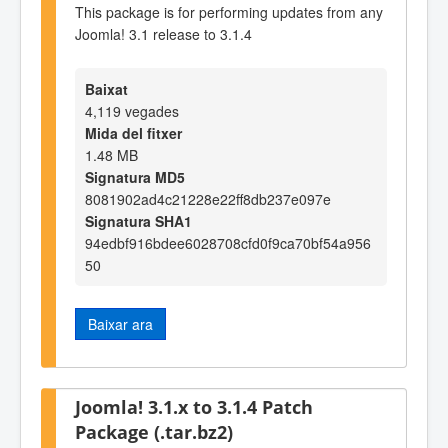
This package is for performing updates from any
Joomla! 3.1 release to 3.1.4
Baixat
4,119 vegades
Mida del fitxer
1.48 MB
Signatura MD5
8081902ad4c21228e22ff8db237e097e
Signatura SHA1
94edbf916bdee6028708cfd0f9ca70bf54a956
50
Baixar ara
Joomla! 3.1.x to 3.1.4 Patch
Package (.tar.bz2)