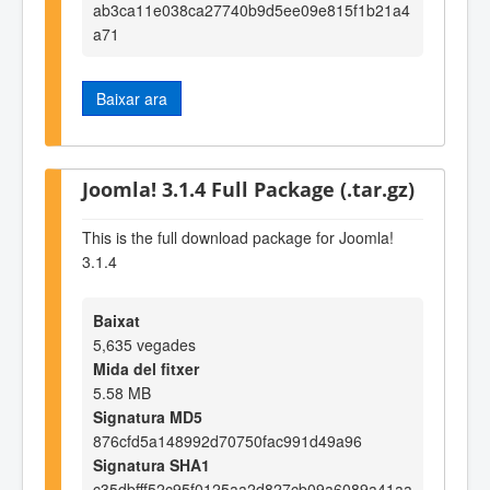
ab3ca11e038ca27740b9d5ee09e815f1b21a4
a71
Baixar ara
Joomla! 3.1.4 Full Package (.tar.gz)
This is the full download package for Joomla!
3.1.4
Baixat
5,635 vegades
Mida del fitxer
5.58 MB
Signatura MD5
876cfd5a148992d70750fac991d49a96
Signatura SHA1
c35dbfff52c95f0125aa2d827cb09a6089a41aa