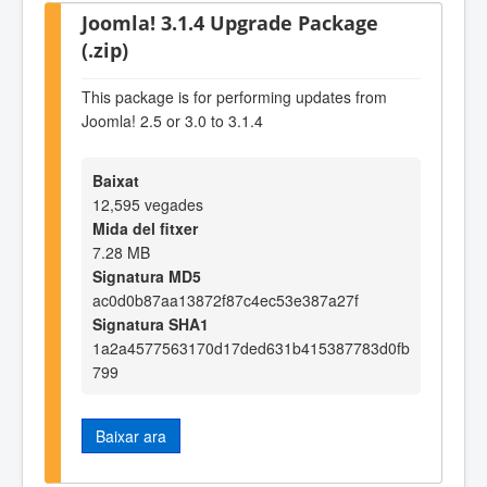
Joomla! 3.1.4 Upgrade Package
(.zip)
This package is for performing updates from
Joomla! 2.5 or 3.0 to 3.1.4
Baixat
12,595 vegades
Mida del fitxer
7.28 MB
Signatura MD5
ac0d0b87aa13872f87c4ec53e387a27f
Signatura SHA1
1a2a4577563170d17ded631b415387783d0fb
799
Baixar ara