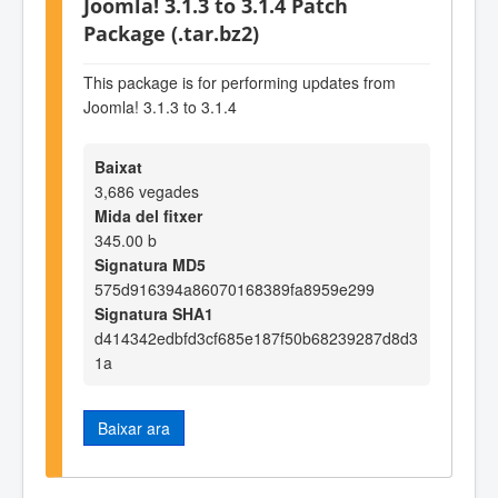
Joomla! 3.1.3 to 3.1.4 Patch
Package (.tar.bz2)
This package is for performing updates from
Joomla! 3.1.3 to 3.1.4
Baixat
3,686 vegades
Mida del fitxer
345.00 b
Signatura MD5
575d916394a86070168389fa8959e299
Signatura SHA1
d414342edbfd3cf685e187f50b68239287d8d3
1a
Baixar ara