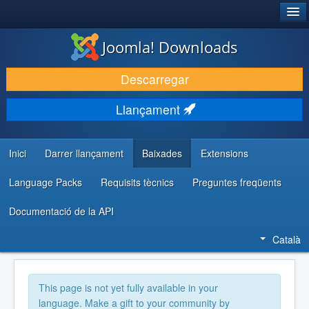
®
JOOMLA!
Joomla! Downloads
DESCARREGA & AMPLIA
Descarregar
DESCOBRIR & APRENDRE
Llançament
COMUNITAT & SUPORT
RECURSOS PER DESENVOLUPADORS/ES
Inici
Darrer llançament
Baixades
Extensions
Language Packs
Requisits tècnics
Preguntes freqüents
Documentació de la API
Català
This page is not yet fully available in your
language. Make a gift to your community by