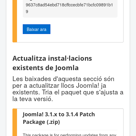
9637c8ad54ebd718cffccecbfe71bcfc09891b1
9
Baixar ara
Actualitza instal·lacions
existents de Joomla
Les baixades d'aquesta secció són
per a actualitzar llocs Joomla! ja
existents. Tria el paquet que s'ajusta a
la teva versió.
Joomla! 3.1.x to 3.1.4 Patch
Package (.zip)
This package is for performing updates from any