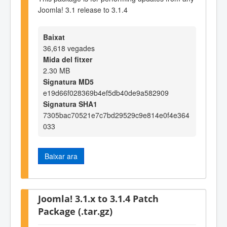
Joomla! 3.1 release to 3.1.4
Baixat
36,618 vegades
Mida del fitxer
2.30 MB
Signatura MD5
e19d66f028369b4ef5db40de9a582909
Signatura SHA1
7305bac70521e7c7bd29529c9e814e0f4e364
033
Baixar ara
Joomla! 3.1.x to 3.1.4 Patch
Package (.tar.gz)