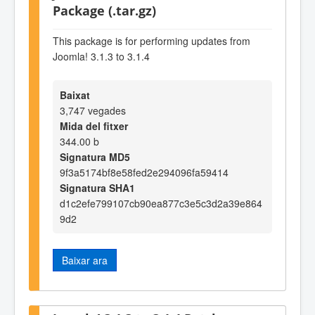
Package (.tar.gz)
This package is for performing updates from
Joomla! 3.1.3 to 3.1.4
Baixat
3,747 vegades
Mida del fitxer
344.00 b
Signatura MD5
9f3a5174bf8e58fed2e294096fa59414
Signatura SHA1
d1c2efe799107cb90ea877c3e5c3d2a39e864
9d2
Baixar ara