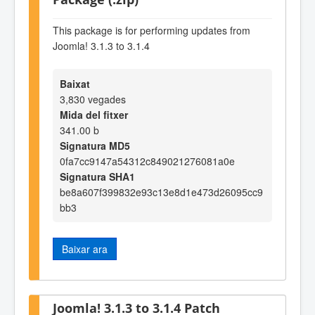
This package is for performing updates from
Joomla! 3.1.3 to 3.1.4
Baixat
3,830 vegades
Mida del fitxer
341.00 b
Signatura MD5
0fa7cc9147a54312c849021276081a0e
Signatura SHA1
be8a607f399832e93c13e8d1e473d26095cc9
bb3
Baixar ara
Joomla! 3.1.3 to 3.1.4 Patch