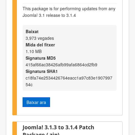
This package is for performing updates from any
Joomla! 3.1 release to 3.1.4
Baixat
3,973 vegades
Mida del fitxer
1.10 MB
Signatura MD5
415af66ac38426afb99afa6864cd2fb9
Signatura SHA1
c18fa74e2534426764eacc1a97c83e1907997
54c
Baixar ara
Joomla! 3.1.3 to 3.1.4 Patch
Package (.zip)