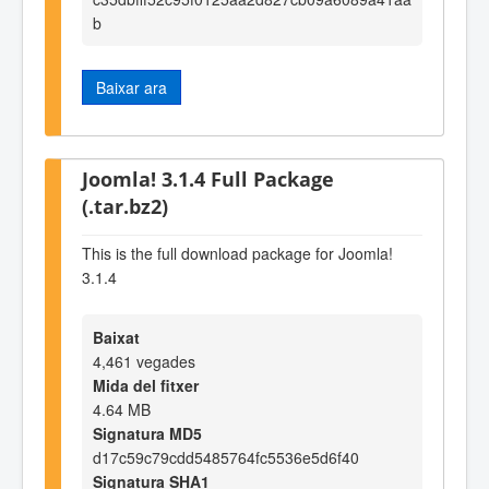
b
Baixar ara
Joomla! 3.1.4 Full Package
(.tar.bz2)
This is the full download package for Joomla!
3.1.4
Baixat
4,461 vegades
Mida del fitxer
4.64 MB
Signatura MD5
d17c59c79cdd5485764fc5536e5d6f40
Signatura SHA1