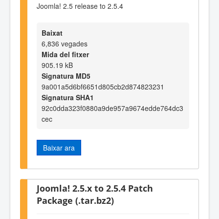
Joomla! 2.5 release to 2.5.4
Baixat
6,836 vegades
Mida del fitxer
905.19 kB
Signatura MD5
9a001a5d6bf6651d805cb2d874823231
Signatura SHA1
92c0dda323f0880a9de957a9674edde764dc3
cec
Baixar ara
Joomla! 2.5.x to 2.5.4 Patch
Package (.tar.bz2)