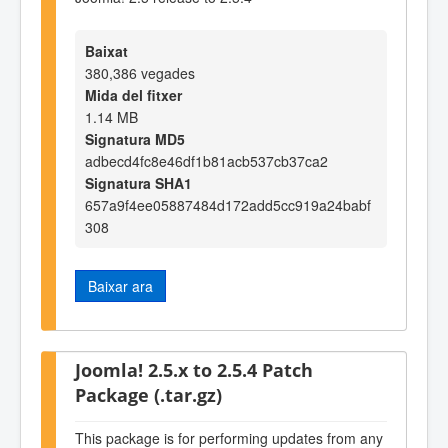
Baixat
380,386 vegades
Mida del fitxer
1.14 MB
Signatura MD5
adbecd4fc8e46df1b81acb537cb37ca2
Signatura SHA1
657a9f4ee05887484d172add5cc919a24babf
308
Baixar ara
Joomla! 2.5.x to 2.5.4 Patch
Package (.tar.gz)
This package is for performing updates from any