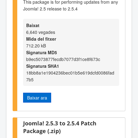
This package is for performing updates from any
Joomla! 2.5 release to 2.5.4
Baixat
6,640 vegades
Mida del fitxer
712.20 kB
Signatura MD5
b9ec5073877fecdb7077d3f1ce8f673c
Signatura SHA1
18bb8a1e1904236bec01b5e619dcfd0086fad
7b5
Baixar ara
Joomla! 2.5.3 to 2.5.4 Patch
Package (.zip)