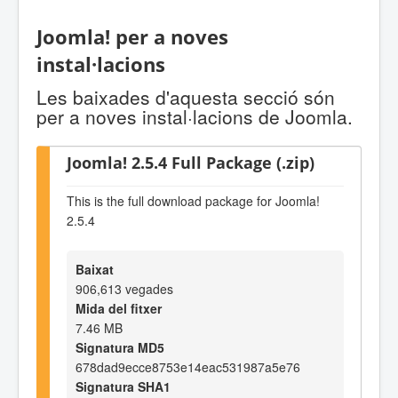
Joomla! per a noves
instal·lacions
Les baixades d'aquesta secció són
per a noves instal·lacions de Joomla.
Joomla! 2.5.4 Full Package (.zip)
This is the full download package for Joomla!
2.5.4
Baixat
906,613 vegades
Mida del fitxer
7.46 MB
Signatura MD5
678dad9ecce8753e14eac531987a5e76
Signatura SHA1