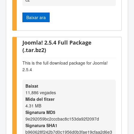
Baixar ara
Joomla! 2.5.4 Full Package
(.tar.bz2)
This is the full download package for Joomla!
2.5.4
Baixat
11,886 vegades
Mida del fitxer
4.31 MB
Signatura MD5
9e292059bc2cccbac8c153da92f2097d
Signatura SHA1
b960628f242b7d0c1956d0b3fae19cfaa2d6e3