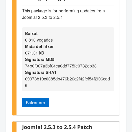
This package is for performing updates from
Joomla! 2.5.3 to 2.5.4
Baixat
6,810 vegades
Mida del fitxer
671.31 kB
Signatura MD5
74b0f067a3bf64ca0dd775fe0732eb38
Signatura SHA1
69973b19c0685db476b26c2f42fcf54f2f06cdd
6
Baixar ara
Joomla! 2.5.3 to 2.5.4 Patch