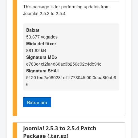
This package is for performing updates from
Joomla! 2.5.3 to 2.5.4
Baixat
53,677 vegades
Mida del fitxer
881.62 kB
Signatura MD5
e783e4cf2fa4d60ac3b256e92c4db94c
Signatura SHA1
51201ee2a080281ef1f773045f00f0dba8f0ab6
6
Baixar ara
Joomla! 2.5.3 to 2.5.4 Patch
Package (.tar.gz)