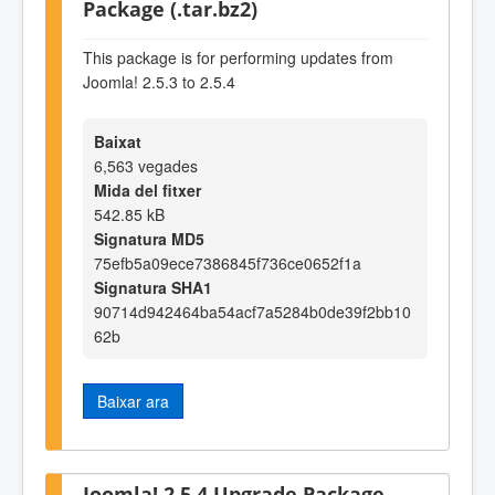
Package (.tar.bz2)
This package is for performing updates from
Joomla! 2.5.3 to 2.5.4
Baixat
6,563 vegades
Mida del fitxer
542.85 kB
Signatura MD5
75efb5a09ece7386845f736ce0652f1a
Signatura SHA1
90714d942464ba54acf7a5284b0de39f2bb10
62b
Baixar ara
Joomla! 2.5.4 Upgrade Package