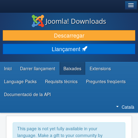
®
JOOMLA!
Joomla! Downloads
DESCARREGA & AMPLIA
Descarregar
DESCOBRIR & APRENDRE
Llançament
COMUNITAT & SUPORT
RECURSOS PER DESENVOLUPADORS/ES
Inici
Darrer llançament
Baixades
Extensions
Language Packs
Requisits tècnics
Preguntes freqüents
Documentació de la API
Català
This page is not yet fully available in your
language. Make a gift to your community by