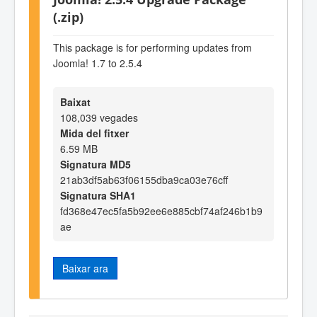
(.zip)
This package is for performing updates from
Joomla! 1.7 to 2.5.4
Baixat
108,039 vegades
Mida del fitxer
6.59 MB
Signatura MD5
21ab3df5ab63f06155dba9ca03e76cff
Signatura SHA1
fd368e47ec5fa5b92ee6e885cbf74af246b1b9
ae
Baixar ara