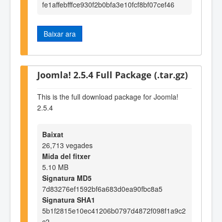
fe1affebfffce930f2b0bfa3e10fcf8bf07cef46
Baixar ara
Joomla! 2.5.4 Full Package (.tar.gz)
This is the full download package for Joomla!
2.5.4
Baixat
26,713 vegades
Mida del fitxer
5.10 MB
Signatura MD5
7d83276ef1592bf6a683d0ea90fbc8a5
Signatura SHA1
5b1f2815e10ec41206b0797d4872f098f1a9c2
c2