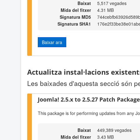
Baixat
5,517 vegades
Mida del fitxer
4.31 MB
Signatura MD5
744cebfb63926d589
Signatura SHA1
176e2f33be38e01abe
Baixar ara
Actualitza instal·lacions existen
Les baixades d'aquesta secció són per 
Joomla! 2.5.x to 2.5.27 Patch Package 
This package is for performing updates from any Jo
Baixat
449,389 vegades
Mida del fitxer
3.43 MB