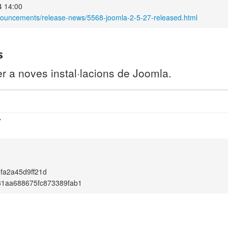
4 14:00
nouncements/release-news/5568-joomla-2-5-27-released.html
s
r a noves instal·lacions de Joomla.
7
fa2a45d9ff21d
81aa688675fc873389fab1