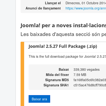
Llançat el
Dimecres, 01 Octubre 201
Anunci de llançament
https://www.joomla.org/an
Joomla! per a noves instal·lacion
Les baixades d'aquesta secció són pe
Joomla! 2.5.27 Full Package (.zip)
This is the full download package for Joomla! 2.5.2
Baixat
339,380 vegades
Mida del fitxer
7.59 MB
Signatura MD5
fa168fa05c6fc382a03
Signatura SHA1
c515ac476d8cff790c
Baixar ara