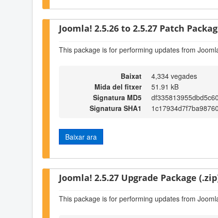
Joomla! 2.5.26 to 2.5.27 Patch Package
This package is for performing updates from Joomla
Baixat
4,334 vegades
Mida del fitxer
51.91 kB
Signatura MD5
df335813955dbd5c6
Signatura SHA1
1c17934d7f7ba98760
Baixar ara
Joomla! 2.5.27 Upgrade Package (.zip
This package is for performing updates from Joomla