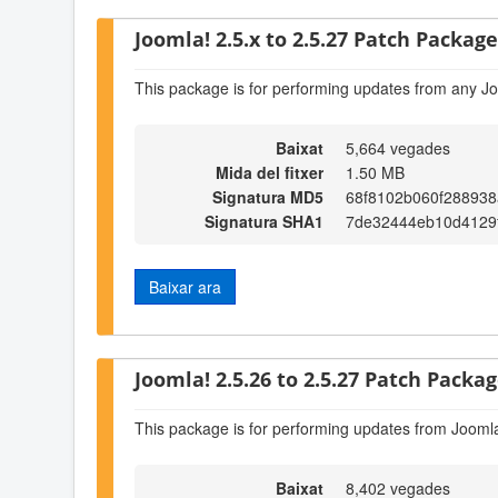
Joomla! 2.5.x to 2.5.27 Patch Package 
This package is for performing updates from any Jo
Baixat
5,664 vegades
Mida del fitxer
1.50 MB
Signatura MD5
68f8102b060f28893
Signatura SHA1
7de32444eb10d4129
Baixar ara
Joomla! 2.5.26 to 2.5.27 Patch Package
This package is for performing updates from Joomla
Baixat
8,402 vegades