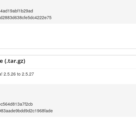
a4ad19abf1b29ad
2d2883d638cfe5dc4222e75
 (.tar.gz)
! 2.5.26 to 2.5.27
ec564d813a7f2cb
983aade9bdd9d2c1968fade