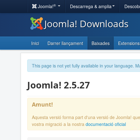
®
Joomla!
Descarrega & amplia
Descobr
Joomla! Downloads
Inici
Darrer llançament
Baixades
Extensions
This page is not yet fully available in your language. M
Joomla! 2.5.27
Amunt!
Aquesta versió forma part d'una versió de Joomla! que
vostra migració a la nostra
documentació oficial