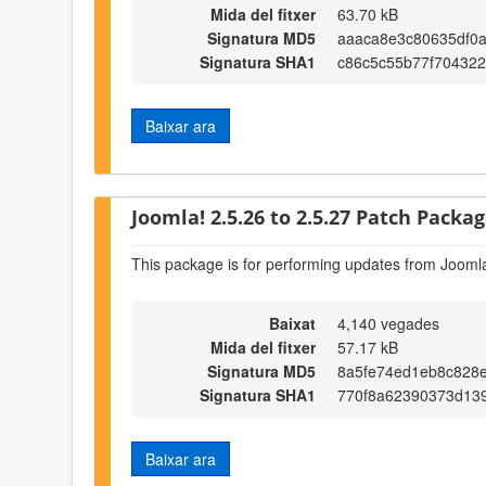
Mida del fitxer
63.70 kB
Signatura MD5
aaaca8e3c80635df0
Signatura SHA1
c86c5c55b77f70432
Baixar ara
Joomla! 2.5.26 to 2.5.27 Patch Package
This package is for performing updates from Joomla
Baixat
4,140 vegades
Mida del fitxer
57.17 kB
Signatura MD5
8a5fe74ed1eb8c828
Signatura SHA1
770f8a62390373d13
Baixar ara