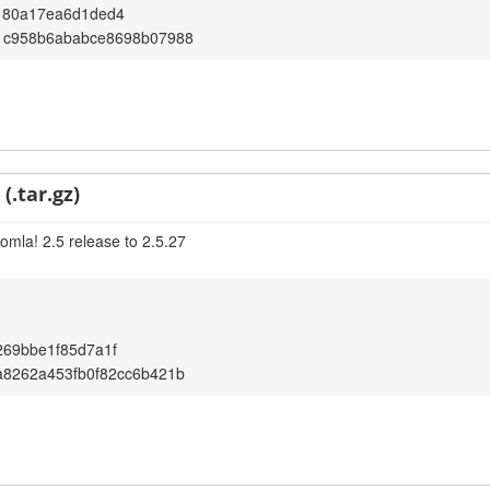
180a17ea6d1ded4
1c958b6ababce8698b07988
(.tar.gz)
omla! 2.5 release to 2.5.27
269bbe1f85d7a1f
a8262a453fb0f82cc6b421b