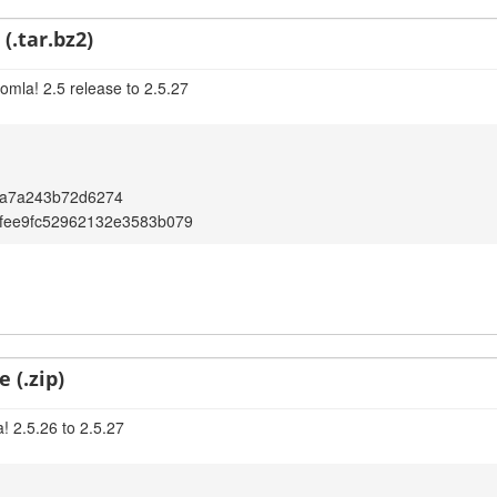
(.tar.bz2)
omla! 2.5 release to 2.5.27
8a7a243b72d6274
fee9fc52962132e3583b079
 (.zip)
! 2.5.26 to 2.5.27