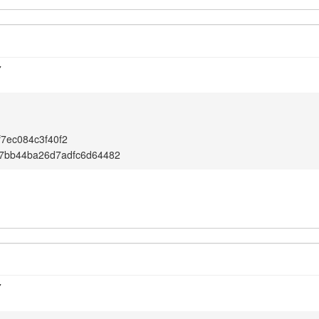
7
f7ec084c3f40f2
97bb44ba26d7adfc6d64482
7