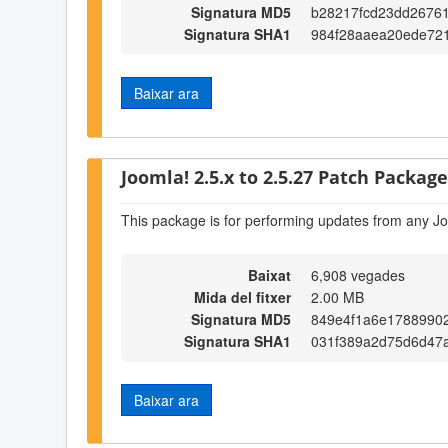
Signatura MD5
b28217fcd23dd2676
Signatura SHA1
984f28aaea20ede72
Baixar ara
Joomla! 2.5.x to 2.5.27 Patch Package 
This package is for performing updates from any Jo
Baixat
6,908 vegades
Mida del fitxer
2.00 MB
Signatura MD5
849e4f1a6e1788990
Signatura SHA1
031f389a2d75d6d47
Baixar ara