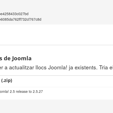
be4258433c027bd
6085da762ff732cf767c8d
ts de Joomla
a actualitzar llocs Joomla! ja existents. Tria e
(.zip)
omla! 2.5 release to 2.5.27