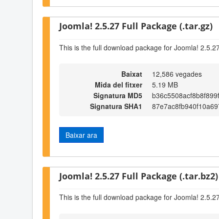
Joomla! 2.5.27 Full Package (.tar.gz)
This is the full download package for Joomla! 2.5.2
Baixat
12,586 vegades
Mida del fitxer
5.19 MB
Signatura MD5
b36c5508acf8b8f899
Signatura SHA1
87e7ac8fb940f10a6
Baixar ara
Joomla! 2.5.27 Full Package (.tar.bz2)
This is the full download package for Joomla! 2.5.2