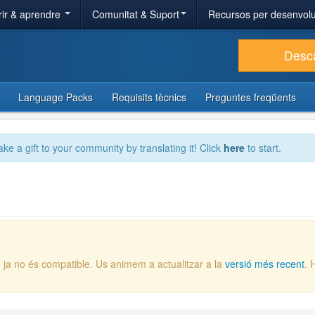
ir & aprendre
Comunitat & Suport
Recursos per desenvol
Desc
Language Packs
Requisits tècnics
Preguntes freqüents
ake a gift to your community by translating it! Click
here
to start.
 ja no és compatible. Us animem a actualitzar a la
versió més recent
. 